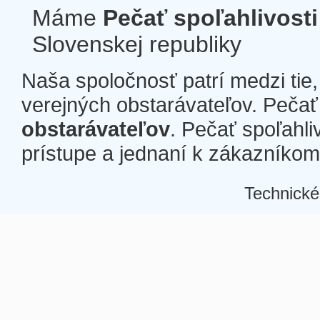
Máme
Pečať spoľahlivosti
Slovenskej republiky
Naša spoločnosť patrí medzi tie
verejných obstarávateľov. Pečať 
obstarávateľov
. Pečať spoľahli
prístupe a jednaní k zákazníkom a
Technické
Â
Â
Â