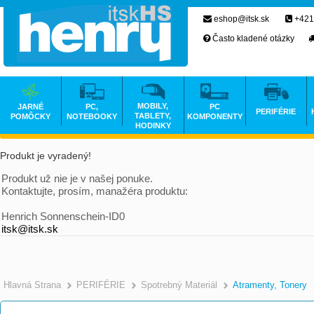
eshop@itsk.sk
+421
Často kladené otázky
MOBILY,
JARNÉ
PC,
PC
PERIFÉRIE
TABLETY,
POMÔCKY
NOTEBOOKY
KOMPONENTY
HODINKY
Produkt je vyradený!
Produkt už nie je v našej ponuke.
Kontaktujte, prosím, manažéra produktu:
Henrich Sonnenschein-ID0
itsk@itsk.sk
Hlavná Strana
PERIFÉRIE
Spotrebný Materiál
Atramenty, Tonery