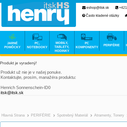
eshop@itsk.sk
+421
Často kladené otázky
MOBILY,
JARNÉ
PC,
PC
PERIFÉRIE
TABLETY,
POMÔCKY
NOTEBOOKY
KOMPONENTY
HODINKY
Produkt je vyradený!
Produkt už nie je v našej ponuke.
Kontaktujte, prosím, manažéra produktu:
Henrich Sonnenschein-ID0
itsk@itsk.sk
Hlavná Strana
PERIFÉRIE
Spotrebný Materiál
Atramenty, Tonery