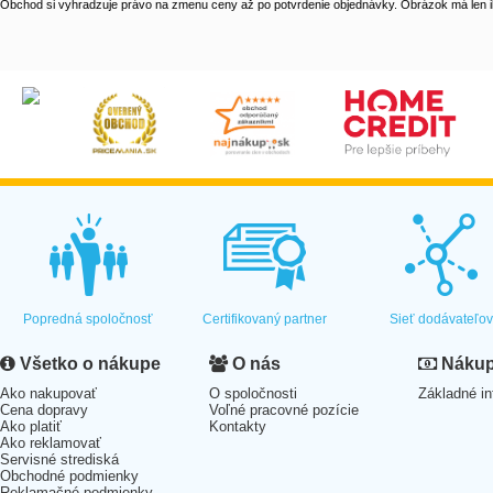
Obchod si vyhradzuje právo na zmenu ceny až po potvrdenie objednávky. Obrázok má len il
Popredná spoločnosť
Certifikovaný partner
Sieť dodávateľo
Všetko o nákupe
O nás
Nákup 
Ako nakupovať
O spoločnosti
Základné in
Cena dopravy
Voľné pracovné pozície
Ako platiť
Kontakty
Ako reklamovať
Servisné strediská
Obchodné podmienky
Reklamačné podmienky