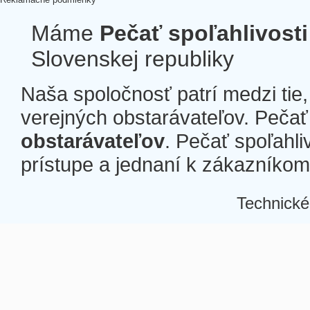
Máme
Pečať spoľahlivosti
Slovenskej republiky
Naša spoločnosť patrí medzi tie
verejných obstarávateľov. Pečať 
obstarávateľov
. Pečať spoľahli
prístupe a jednaní k zákazníkom a
Technické
Â
Â
Â