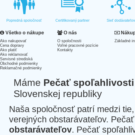
Popredná spoločnosť
Certifikovaný partner
Sieť dodávateľo
Všetko o nákupe
O nás
Nákup 
Ako nakupovať
O spoločnosti
Základné in
Cena dopravy
Voľné pracovné pozície
Ako platiť
Kontakty
Ako reklamovať
Servisné strediská
Obchodné podmienky
Reklamačné podmienky
Máme
Pečať spoľahlivosti
Slovenskej republiky
Naša spoločnosť patrí medzi tie
verejných obstarávateľov. Pečať 
obstarávateľov
. Pečať spoľahli