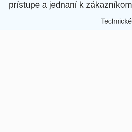
prístupe a jednaní k zákazníkom a
Technické
Â
Â
Â