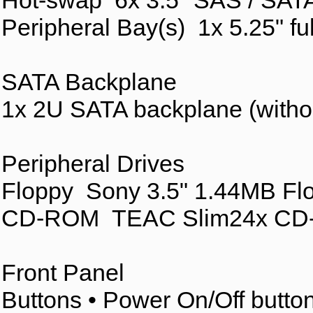
Hot-swap 6x 3.5" SAS / SAT
Peripheral Bay(s) 1x 5.25" ful
SATA Backplane
1x 2U SATA backplane (with
Peripheral Drives
Floppy Sony 3.5" 1.44MB Flop
CD-ROM TEAC Slim24x CD-
Front Panel
Buttons • Power On/Off butto