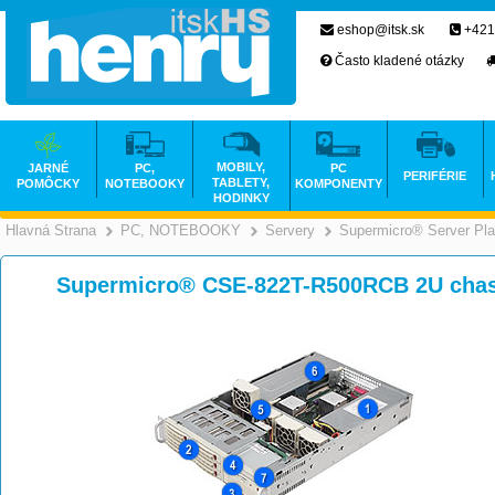
eshop@itsk.sk
+421
Často kladené otázky
MOBILY,
JARNÉ
PC,
PC
PERIFÉRIE
TABLETY,
POMÔCKY
NOTEBOOKY
KOMPONENTY
HODINKY
Hlavná Strana
PC, NOTEBOOKY
Servery
Supermicro® Server Pla
>
>
>
Supermicro® CSE-822T-R500RCB 2U chas