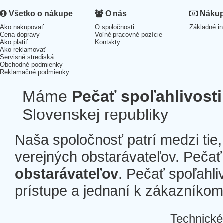
Všetko o nákupe
O nás
Nákup 
Ako nakupovať
O spoločnosti
Základné in
Cena dopravy
Voľné pracovné pozície
Ako platiť
Kontakty
Ako reklamovať
Servisné strediská
Obchodné podmienky
Reklamačné podmienky
Máme
Pečať spoľahlivosti
Slovenskej republiky
Naša spoločnosť patrí medzi tie
verejných obstarávateľov. Pečať 
obstarávateľov
. Pečať spoľahli
prístupe a jednaní k zákazníkom a
Technické