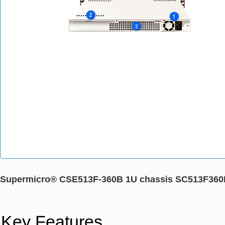
Supermicro® CSE513F-360B 1U chassis SC513F36
Key Features