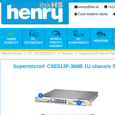
eshop@itsk.sk
+421
Často kladené otázky
MOBILY,
JARNÉ
PC,
PC
PERIFÉRIE
TABLETY,
POMÔCKY
NOTEBOOKY
KOMPONENTY
HODINKY
Hlavná Strana
PC, NOTEBOOKY
Servery
Supermicro® Server Pla
>
>
>
Supermicro® CSE513F-360B 1U chassis 