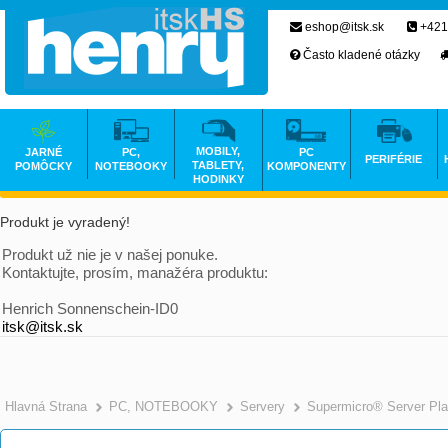
eshop@itsk.sk
+421
Často kladené otázky
MOBILY,
JARNÉ
PC,
PC
PERIFÉRIE
TABLETY,
POMÔCKY
NOTEBOOKY
KOMPONENTY
HODINKY
Produkt je vyradený!
Produkt už nie je v našej ponuke.
Kontaktujte, prosím, manažéra produktu:
Henrich Sonnenschein-ID0
itsk@itsk.sk
Hlavná Strana
PC, NOTEBOOKY
Servery
Supermicro® Server Pla