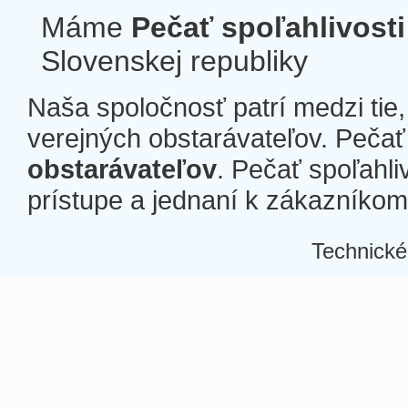
Máme
Pečať spoľahlivosti
Slovenskej republiky
Naša spoločnosť patrí medzi tie
verejných obstarávateľov. Pečať 
obstarávateľov
. Pečať spoľahli
prístupe a jednaní k zákazníkom a
Technické
Â
Â
Â