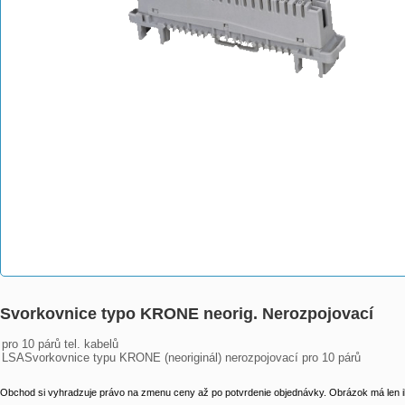
Svorkovnice typo KRONE neorig. Nerozpojovací
pro 10 párů tel. kabelů

LSASvorkovnice typu KRONE (neoriginál) nerozpojovací pro 10 párů
Obchod si vyhradzuje právo na zmenu ceny až po potvrdenie objednávky. Obrázok má len il