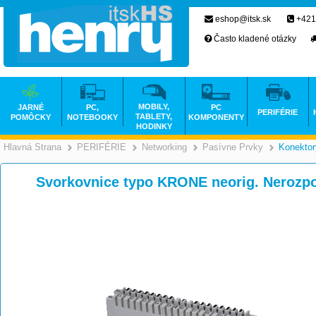
eshop@itsk.sk
+421
Často kladené otázky
MOBILY,
JARNÉ
PC,
PC
PERIFÉRIE
TABLETY,
POMÔCKY
NOTEBOOKY
KOMPONENTY
HODINKY
Hlavná Strana
PERIFÉRIE
Networking
Pasívne Prvky
Konektor
>
>
>
Svorkovnice typo KRONE neorig. Nerozpo