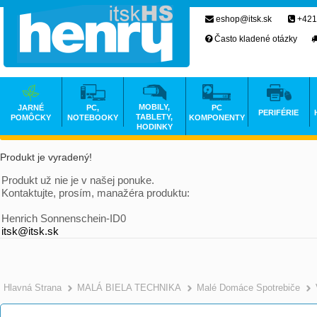
eshop@itsk.sk
+421
Často kladené otázky
MOBILY,
JARNÉ
PC,
PC
PERIFÉRIE
TABLETY,
POMÔCKY
NOTEBOOKY
KOMPONENTY
HODINKY
Produkt je vyradený!
Produkt už nie je v našej ponuke.
Kontaktujte, prosím, manažéra produktu:
Henrich Sonnenschein-ID0
itsk@itsk.sk
Hlavná Strana
MALÁ BIELA TECHNIKA
Malé Domáce Spotrebiče