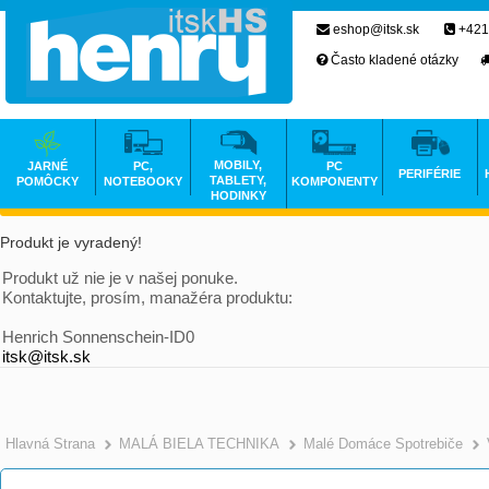
eshop@itsk.sk
+421
Často kladené otázky
MOBILY,
JARNÉ
PC,
PC
PERIFÉRIE
TABLETY,
POMÔCKY
NOTEBOOKY
KOMPONENTY
HODINKY
Produkt je vyradený!
Produkt už nie je v našej ponuke.
Kontaktujte, prosím, manažéra produktu:
Henrich Sonnenschein-ID0
itsk@itsk.sk
Hlavná Strana
MALÁ BIELA TECHNIKA
Malé Domáce Spotrebiče