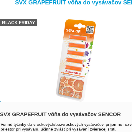
>
>
SVX GRAPEFRUIT vôňa do vysávačov S
BLACK FRIDAY
SVX GRAPEFRUIT vôňa do vysávačov SENCOR
Vonné tyčinky do vreckových/bezvreckových vysávačov, príjemne rozv
priestor pri vysávaní, účinné zvlášť pri vysávaní zvieracej srsti,