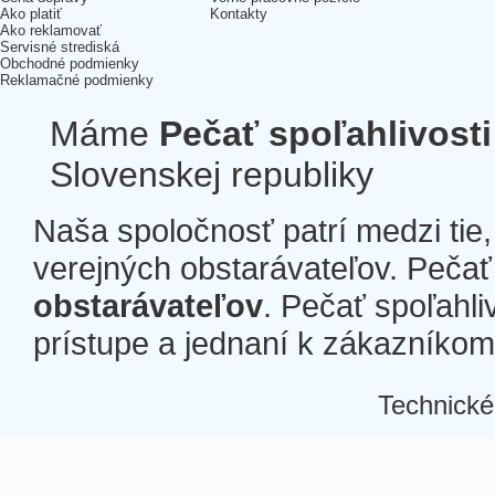
Ako platiť
Kontakty
Ako reklamovať
Servisné strediská
Obchodné podmienky
Reklamačné podmienky
Máme
Pečať spoľahlivosti
Slovenskej republiky
Naša spoločnosť patrí medzi tie
verejných obstarávateľov. Pečať 
obstarávateľov
. Pečať spoľahli
prístupe a jednaní k zákazníkom a
Technické
Â
Â
Â