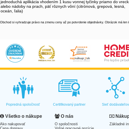
jednoduchá aplikácia vhodením 1 kusu vonnej tyčinky priamo do vrec
alebo nádoby na prach, päť rôznych vôní (citrónová, grepová, lesná,
oceán, ľalia)
Obchod si vyhradzuje právo na zmenu ceny až po potvrdenie objednávky. Obrázok má len il
Popredná spoločnosť
Certifikovaný partner
Sieť dodávateľo
Všetko o nákupe
O nás
Nákup 
Ako nakupovať
O spoločnosti
Základné in
Cena dopravy
Voľné pracovné pozície