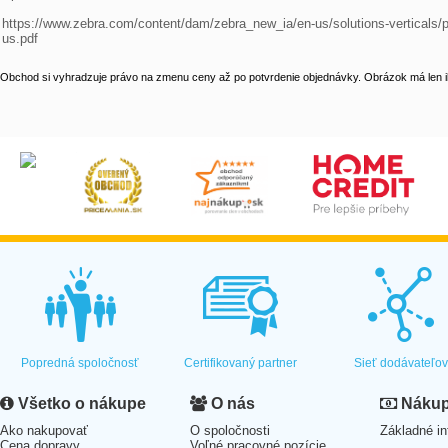
https://www.zebra.com/content/dam/zebra_new_ia/en-us/solutions-verticals/
us.pdf
Obchod si vyhradzuje právo na zmenu ceny až po potvrdenie objednávky. Obrázok má len il
Popredná spoločnosť
Certifikovaný partner
Sieť dodávateľo
Všetko o nákupe
O nás
Nákup 
Ako nakupovať
O spoločnosti
Základné in
Cena dopravy
Voľné pracovné pozície