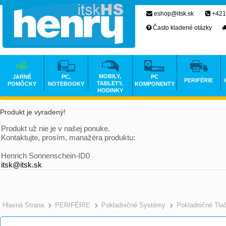
eshop@itsk.sk
+421
Často kladené otázky
MOBILY,
JARNÉ
PC,
PC
PERIFÉRIE
TABLETY,
POMÔCKY
NOTEBOOKY
KOMPONENTY
HODINKY
Produkt je vyradený!
Produkt už nie je v našej ponuke.
Kontaktujte, prosím, manažéra produktu:
Henrich Sonnenschein-ID0
itsk@itsk.sk
Hlavná Strana
PERIFÉRIE
Pokladničné Systémy
Pokladničné Tlač