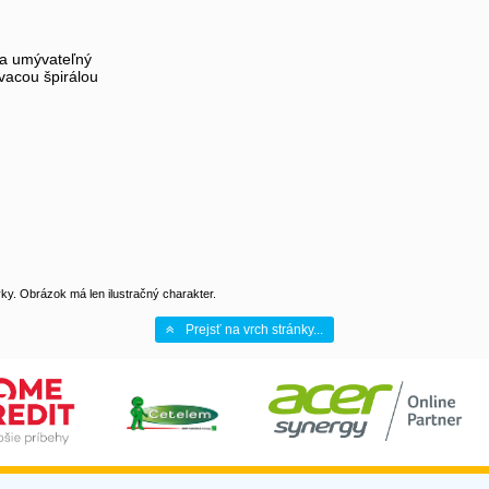
ý a umývateľný
vacou špirálou
y. Obrázok má len ilustračný charakter.
Prejsť na vrch stránky...