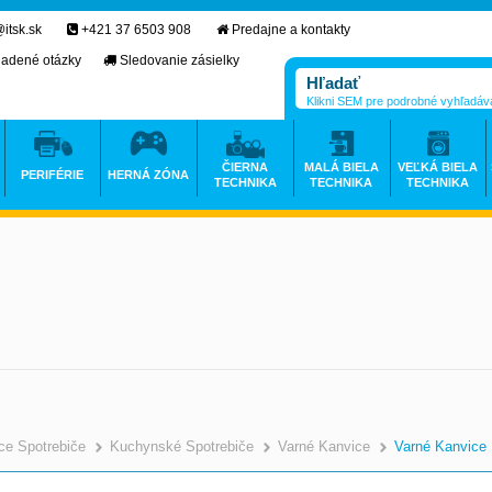
itsk.sk
+421 37 6503 908
Predajne a kontakty
ladené otázky
Sledovanie zásielky
Klikni SEM pre podrobné vyhľadáv
ČIERNA
MALÁ BIELA
VEĽKÁ BIELA
PERIFÉRIE
HERNÁ ZÓNA
TECHNIKA
TECHNIKA
TECHNIKA
e Spotrebiče
Kuchynské Spotrebiče
Varné Kanvice
Varné Kanvice