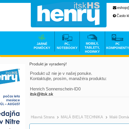
eshop@
Často k
MOBILY,
JARNÉ
PC,
PC
TABLETY,
POMÔCKY
NOTEBOOKY
KOMPONENTY
HODINKY
Produkt je vyradený!
Produkt už nie je v našej ponuke.
Kontaktujte, prosím, manažéra produktu:
Henrich Sonnenschein-ID0
itsk@itsk.sk
Hlavná Strana
MALÁ BIELA TECHNIKA
Malé Domác