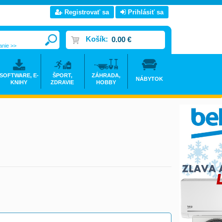
Registrovať sa
Prihlásiť sa
Košík:
0.00 €
anie >>
SOFTWARE, E-
ŠPORT,
ZÁHRADA,
NÁBYTOK
KNIHY
ZDRAVIE
HOBBY