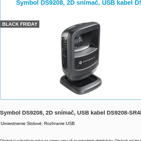
>
>
Symbol DS9208, 2D snímač, USB kabel 
BLACK FRIDAY
Symbol DS9208, 2D snímač, USB kabel DS9208-SR
Umiestnenie:Stolové; Rozhranie:USB
Obchod si vyhradzuje právo na zmenu ceny až po potvrdenie objednávky. Obrázok má len il