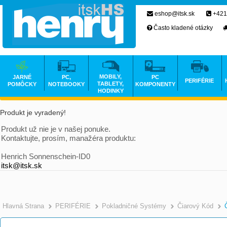
eshop@itsk.sk
+421
Často kladené otázky
MOBILY,
JARNÉ
PC,
PC
PERIFÉRIE
TABLETY,
POMÔCKY
NOTEBOOKY
KOMPONENTY
HODINKY
Produkt je vyradený!
Produkt už nie je v našej ponuke.
Kontaktujte, prosím, manažéra produktu:
Henrich Sonnenschein-ID0
itsk@itsk.sk
Hlavná Strana
PERIFÉRIE
Pokladničné Systémy
Čiarový Kód