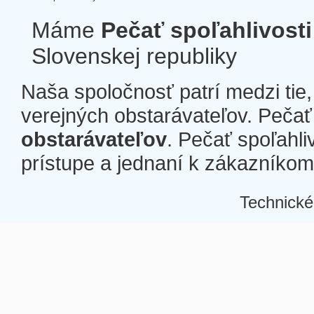
Máme
Pečať spoľahlivosti
Slovenskej republiky
Naša spoločnosť patrí medzi tie
verejných obstarávateľov. Pečať 
obstarávateľov
. Pečať spoľahli
prístupe a jednaní k zákazníkom a
Technické
Â
Â
Â