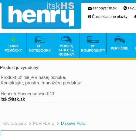
eshop@itsk.sk
+421
Často kladené otázky
MOBILY,
JARNÉ
PC,
PC
PERIFÉRIE
TABLETY,
POMÔCKY
NOTEBOOKY
KOMPONENTY
HODINKY
Produkt je vyradený!
Produkt už nie je v našej ponuke.
Kontaktujte, prosím, manažéra produktu:
Henrich Sonnenschein-ID0
itsk@itsk.sk
Hlavná Strana
PERIFÉRIE
Diskové Polia