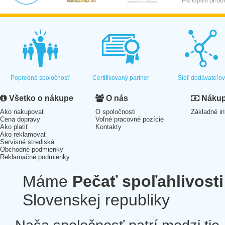
Popredná spoločnosť
Certifikovaný partner
Sieť dodávateľo
Všetko o nákupe
O nás
Nákup 
Ako nakupovať
O spoločnosti
Základné in
Cena dopravy
Voľné pracovné pozície
Ako platiť
Kontakty
Ako reklamovať
Servisné strediská
Obchodné podmienky
Reklamačné podmienky
Máme
Pečať spoľahlivosti
Slovenskej republiky