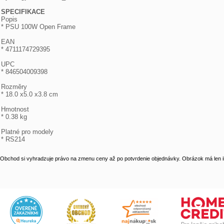
SPECIFIKACE

Popis

* PSU 100W Open Frame

EAN

* 4711174729395

UPC

* 846504009398

Rozměry

* 18.0 x5.0 x3.8 cm

Hmotnost

* 0.38 kg

Platné pro modely

* RS214
Obchod si vyhradzuje právo na zmenu ceny až po potvrdenie objednávky. Obrázok má len il