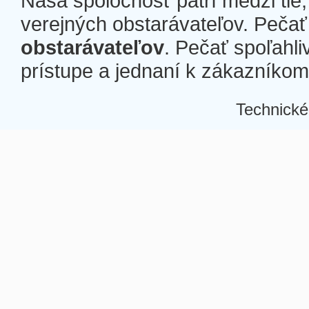
Naša spoločnosť patrí medzi tie
verejných obstarávateľov. Pečať 
obstarávateľov
. Pečať spoľahli
prístupe a jednaní k zákazníkom a
Technické
Â
Â
Â