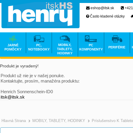
eshop@itsk.sk
+421
Často kladené otázky
MOBILY,
JARNÉ
PC,
PC
PERIFÉRIE
TABLETY,
POMÔCKY
NOTEBOOKY
KOMPONENTY
HODINKY
Produkt je vyradený!
Produkt už nie je v našej ponuke.
Kontaktujte, prosím, manažéra produktu:
Henrich Sonnenschein-ID0
itsk@itsk.sk
Hlavná Strana
MOBILY, TABLETY, HODINKY
Príslušenstvo K Tablet