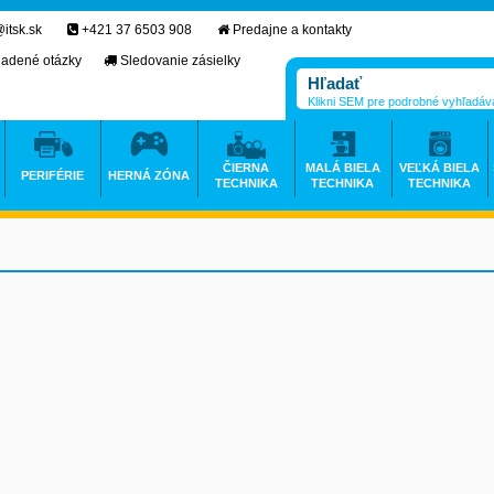
itsk.sk
+421 37 6503 908
Predajne a kontakty
ladené otázky
Sledovanie zásielky
Klikni SEM pre podrobné vyhľadáv
ČIERNA
MALÁ BIELA
VEĽKÁ BIELA
PERIFÉRIE
HERNÁ ZÓNA
TECHNIKA
TECHNIKA
TECHNIKA