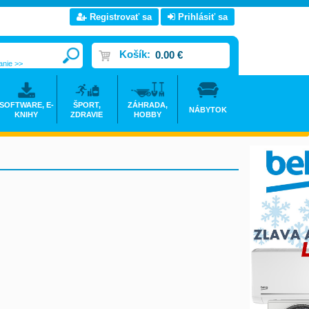
Registrovať sa
Prihlásiť sa
Košík:
0.00 €
anie >>
SOFTWARE, E-
ŠPORT,
ZÁHRADA,
NÁBYTOK
KNIHY
ZDRAVIE
HOBBY