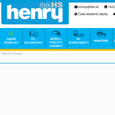
eshop@itsk.sk
+421
Často kladené otázky
MOBILY,
JARNÉ
PC,
PC
PERIFÉRIE
TABLETY,
POMÔCKY
NOTEBOOKY
KOMPONENTY
HODINKY
Hlavná Strana