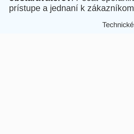
prístupe a jednaní k zákazníkom a
Technické
Â
Â
Â