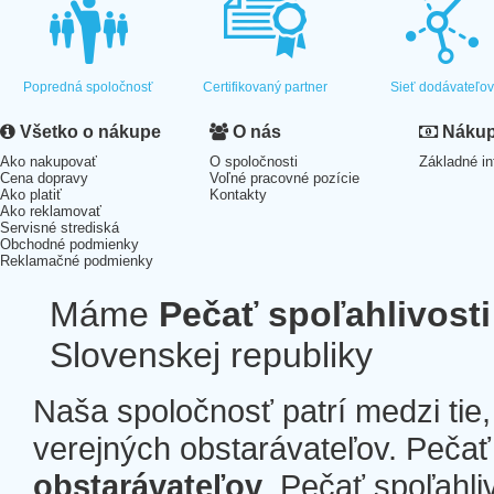
Popredná spoločnosť
Certifikovaný partner
Sieť dodávateľo
Všetko o nákupe
O nás
Nákup 
Ako nakupovať
O spoločnosti
Základné in
Cena dopravy
Voľné pracovné pozície
Ako platiť
Kontakty
Ako reklamovať
Servisné strediská
Obchodné podmienky
Reklamačné podmienky
Máme
Pečať spoľahlivosti
Slovenskej republiky
Naša spoločnosť patrí medzi tie
verejných obstarávateľov. Pečať 
obstarávateľov
. Pečať spoľahli