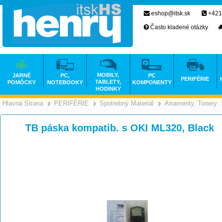
eshop@itsk.sk
+421
Často kladené otázky
MOBILY,
JARNÉ
PC,
PC
PERIFÉRIE
TABLETY,
POMÔCKY
NOTEBOOKY
KOMPONENTY
HODINKY
Hlavná Strana
PERIFÉRIE
Spotrebný Materiál
Atramenty, Tonery
>
>
>
TB páska kompatib. s OKI ML320, Black