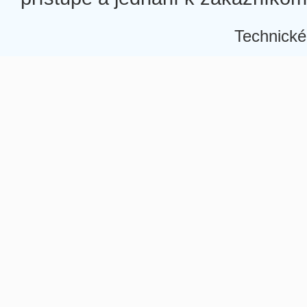
Technické
Â
Â
Â