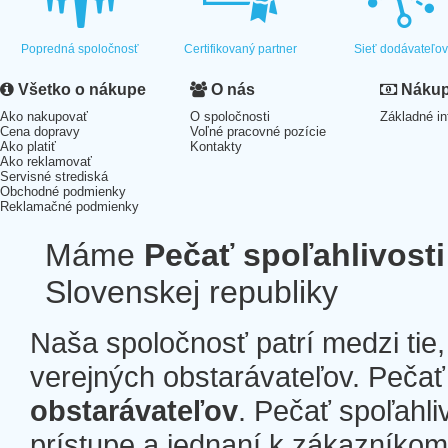
Popredná spoločnosť
Certifikovaný partner
Sieť dodávateľo
Všetko o nákupe
O nás
Nákup 
Ako nakupovať
O spoločnosti
Základné in
Cena dopravy
Voľné pracovné pozície
Ako platiť
Kontakty
Ako reklamovať
Servisné strediská
Obchodné podmienky
Reklamačné podmienky
Máme
Pečať spoľahlivosti
Slovenskej republiky
Naša spoločnosť patrí medzi tie
verejných obstarávateľov. Pečať 
obstarávateľov
. Pečať spoľahli
prístupe a jednaní k zákazníkom a