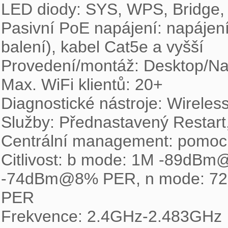
LED diody: SYS, WPS, Bridge,
Pasivní PoE napájení: napájen
balení), kabel Cat5e a vyšší

Provedení/montáž: Desktop/Na
Max. WiFi klientů: 20+

Diagnostické nástroje: Wireless
Služby: Přednastavený Restart, 
Centrální management: pomoc
Citlivost: b mode: 1M -89d
-74dBm@8% PER, n mode: 7
PER

Frekvence: 2.4GHz-2.483GHz
