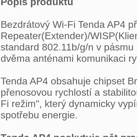
Popis produktu
Bezdrátový Wi-Fi Tenda AP4 pří
Repeater(Extender)/WISP(Klient
standard 802.11b/g/n v pásmu 2
dvěma anténami komunikaci ryc
Tenda AP4 obsahuje chipset Br
přenosovou rychlostí a stabilit
Fi režim", který dynamicky vypí
spotřebu energie.
