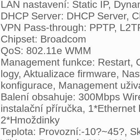
LAN nastavení: Static IP, Dynam
DHCP Server: DHCP Server, Clie
VPN Pass-through: PPTP, L2TP
Chipset: Broadcom

QoS: 802.11e WMM

Management funkce: Restart, O
logy, Aktualizace firmware, Na
konfigurace, Management uživa
Balení obsahuje: 300Mbps Wire
instalační příručka, 1*Ethernet
2*Hmoždinky

Teplota: Provozní:-10?~45?, S