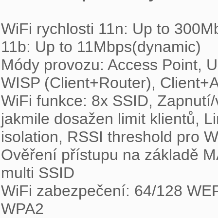
WiFi rychlosti 11n: Up to 300
11b: Up to 11Mbps(dynamic)

Módy provozu: Access Point, Uni
WISP (Client+Router), Client+A
WiFi funkce: 8x SSID, Zapnutí/
jakmile dosažen limit klientů, L
isolation, RSSI threshold pro 
Ověření přístupu na základě M
multi SSID

WiFi zabezpečení: 64/128 
WPA2
