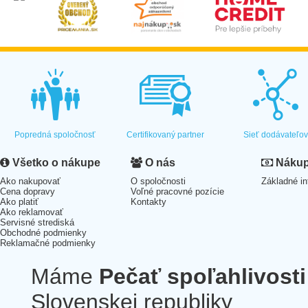
Popredná spoločnosť
Certifikovaný partner
Sieť dodávateľo
Všetko o nákupe
O nás
Nákup 
Ako nakupovať
O spoločnosti
Základné in
Cena dopravy
Voľné pracovné pozície
Ako platiť
Kontakty
Ako reklamovať
Servisné strediská
Obchodné podmienky
Reklamačné podmienky
Máme
Pečať spoľahlivosti
Slovenskej republiky