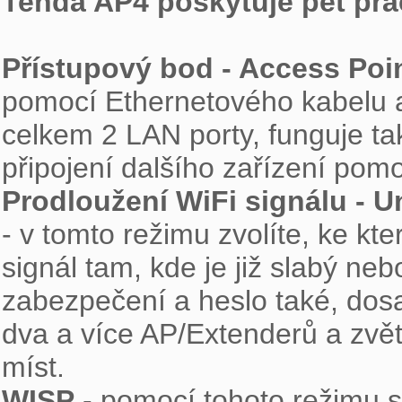
Tenda AP4 poskytuje pět pra
Přístupový bod - Access Poi
pomocí Ethernetového kabelu a 
celkem 2 LAN porty, funguje tak
Prodloužení WiFi signálu - U
- v tomto režimu zvolíte, ke kter
signál tam, kde je již slabý neb
zabezpečení a heslo také, dosa
dva a více AP/Extenderů a zvětš
WISP
 - pomocí tohoto režimu se