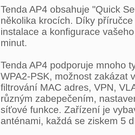
Tenda AP4 obsahuje "Quick Set
několika krocích. Díky příruč
instalace a konfigurace vašeho
minut.

Tenda AP4 podporuje mnoho typ
WPA2-PSK, možnost zakázat vys
filtrování MAC adres, VPN, VLA
různým zabepečením, nastavení
síťové funkce. Zařízení je vy
anténami, každá se ziskem 5 dB