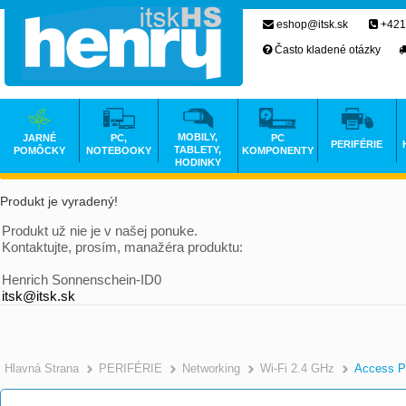
eshop@itsk.sk
+421
Často kladené otázky
MOBILY,
JARNÉ
PC,
PC
PERIFÉRIE
TABLETY,
POMÔCKY
NOTEBOOKY
KOMPONENTY
HODINKY
Produkt je vyradený!
Produkt už nie je v našej ponuke.
Kontaktujte, prosím, manažéra produktu:
Henrich Sonnenschein-ID0
itsk@itsk.sk
Hlavná Strana
PERIFÉRIE
Networking
Wi-Fi 2.4 GHz
Access P