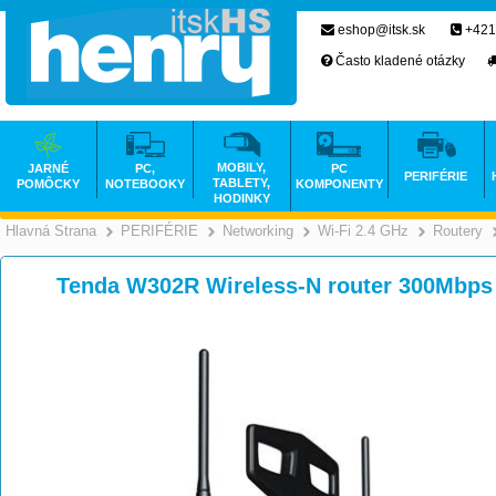
eshop@itsk.sk
+421
Často kladené otázky
MOBILY,
JARNÉ
PC,
PC
PERIFÉRIE
TABLETY,
POMÔCKY
NOTEBOOKY
KOMPONENTY
HODINKY
Hlavná Strana
PERIFÉRIE
Networking
Wi-Fi 2.4 GHz
Routery
>
>
>
Tenda W302R Wireless-N router 300Mbps