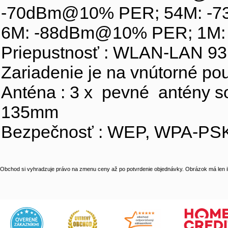
-70dBm@10% PER; 54M: -
6M: -88dBm@10% PER; 1M
Priepustnosť : WLAN-LAN 
Zariadenie je na vnútorné pou
Anténa : 3 x pevné antény s
135mm
Bezpečnosť : WEP, WPA-P
Obchod si vyhradzuje právo na zmenu ceny až po potvrdenie objednávky. Obrázok má len il