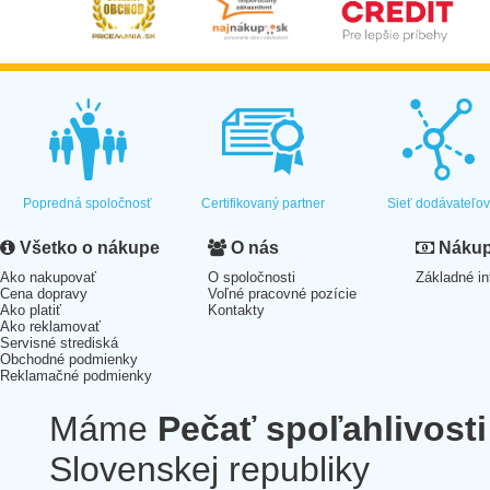
Popredná spoločnosť
Certifikovaný partner
Sieť dodávateľo
Všetko o nákupe
O nás
Nákup 
Ako nakupovať
O spoločnosti
Základné in
Cena dopravy
Voľné pracovné pozície
Ako platiť
Kontakty
Ako reklamovať
Servisné strediská
Obchodné podmienky
Reklamačné podmienky
Máme
Pečať spoľahlivosti
Slovenskej republiky