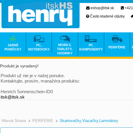
eshop@itsk.sk
+421
Často kladené otázky
MOBILY,
JARNÉ
PC,
PC
PERIFÉRIE
TABLETY,
POMÔCKY
NOTEBOOKY
KOMPONENTY
HODINKY
Produkt je vyradený!
Produkt už nie je v našej ponuke.
Kontaktujte, prosím, manažéra produktu:
Henrich Sonnenschein-ID0
itsk@itsk.sk
Hlavná Strana
PERIFÉRIE
Skartovačky,Viazačky,Laminátory