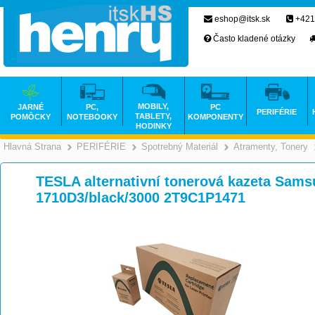
eshop@itsk.sk
+421
Často kladené otázky
MOBILY,
JARNÉ
PC,
PC
PERIFÉRIE
TABLETY,
POMÔCKY
NOTEBOOKY
KOMPONENTY
HODINKY
Hlavná Strana
PERIFÉRIE
Spotrebný Materiál
Atramenty, Tonery
>
>
>
TESLA alternativní tonerová kazeta Sams
1710D3/black/3000 2T9C1P1471