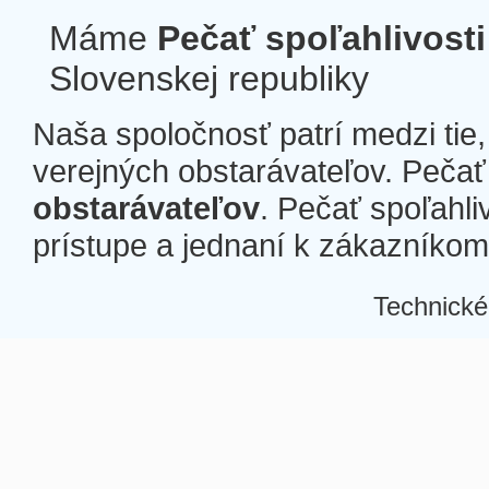
Máme
Pečať spoľahlivosti
Slovenskej republiky
Naša spoločnosť patrí medzi tie
verejných obstarávateľov. Pečať 
obstarávateľov
. Pečať spoľahli
prístupe a jednaní k zákazníkom a
Technické
Â
Â
Â