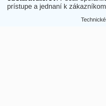
prístupe a jednaní k zákazníkom a
Technické
Â
Â
Â