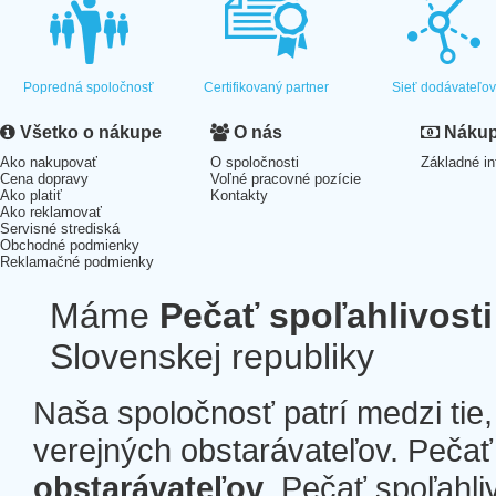
Popredná spoločnosť
Certifikovaný partner
Sieť dodávateľo
Všetko o nákupe
O nás
Nákup 
Ako nakupovať
O spoločnosti
Základné in
Cena dopravy
Voľné pracovné pozície
Ako platiť
Kontakty
Ako reklamovať
Servisné strediská
Obchodné podmienky
Reklamačné podmienky
Máme
Pečať spoľahlivosti
Slovenskej republiky
Naša spoločnosť patrí medzi tie
verejných obstarávateľov. Pečať 
obstarávateľov
. Pečať spoľahli