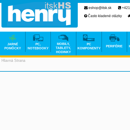
eshop@itsk.sk
+421
Často kladené otázky
MOBILY,
JARNÉ
PC,
PC
PERIFÉRIE
TABLETY,
POMÔCKY
NOTEBOOKY
KOMPONENTY
HODINKY
Hlavná Strana