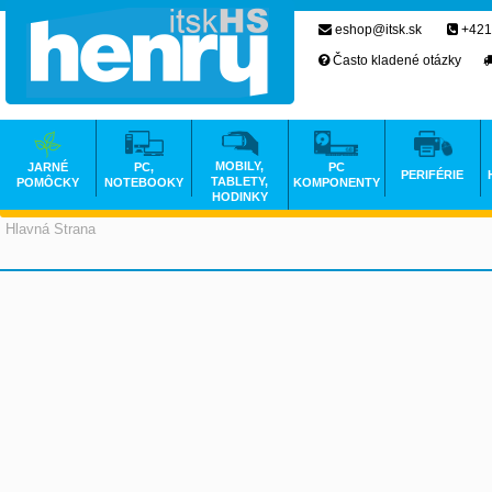
eshop@itsk.sk
+421
Často kladené otázky
MOBILY,
JARNÉ
PC,
PC
PERIFÉRIE
TABLETY,
POMÔCKY
NOTEBOOKY
KOMPONENTY
HODINKY
Hlavná Strana