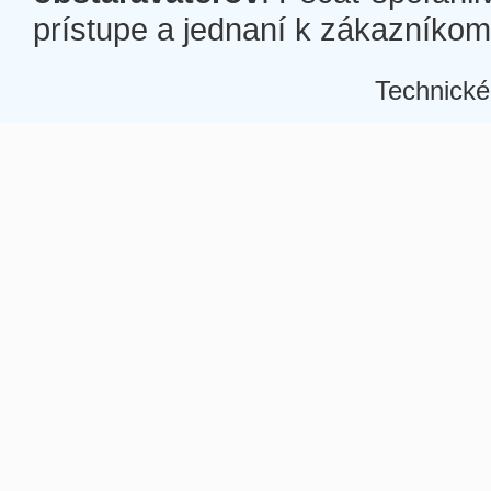
prístupe a jednaní k zákazníkom a
Technické
Â
Â
Â