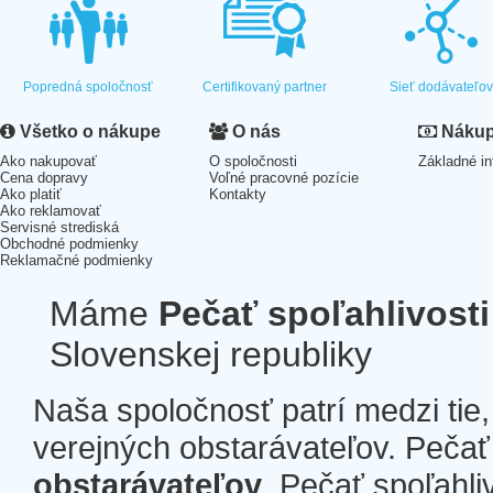
Popredná spoločnosť
Certifikovaný partner
Sieť dodávateľo
Všetko o nákupe
O nás
Nákup 
Ako nakupovať
O spoločnosti
Základné in
Cena dopravy
Voľné pracovné pozície
Ako platiť
Kontakty
Ako reklamovať
Servisné strediská
Obchodné podmienky
Reklamačné podmienky
Máme
Pečať spoľahlivosti
Slovenskej republiky
Naša spoločnosť patrí medzi tie
verejných obstarávateľov. Pečať 
obstarávateľov
. Pečať spoľahli