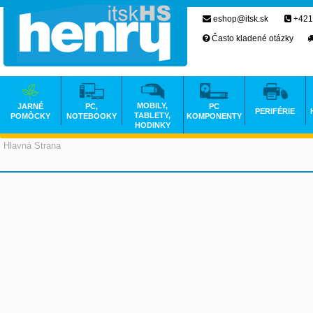
eshop@itsk.sk
+421
Často kladené otázky
MOBILY,
JARNÉ
PC,
PC
PERIFÉRIE
TABLETY,
POMÔCKY
NOTEBOOKY
KOMPONENTY
HODINKY
Hlavná Strana