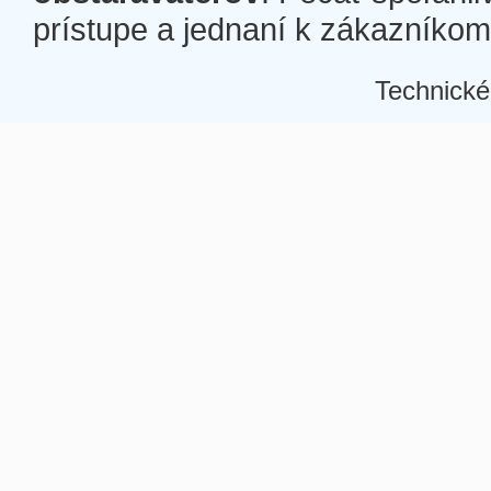
prístupe a jednaní k zákazníkom a
Technické
Â
Â
Â