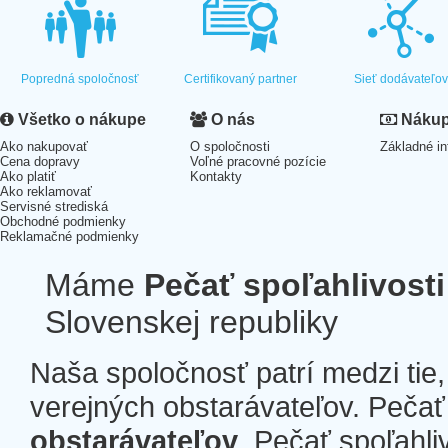
Popredná spoločnosť
Certifikovaný partner
Sieť dodávateľo
Všetko o nákupe
O nás
Nákup 
Ako nakupovať
O spoločnosti
Základné in
Cena dopravy
Voľné pracovné pozície
Ako platiť
Kontakty
Ako reklamovať
Servisné strediská
Obchodné podmienky
Reklamačné podmienky
Máme
Pečať spoľahlivosti
Slovenskej republiky
Naša spoločnosť patrí medzi tie
verejných obstarávateľov. Pečať 
obstarávateľov
. Pečať spoľahli