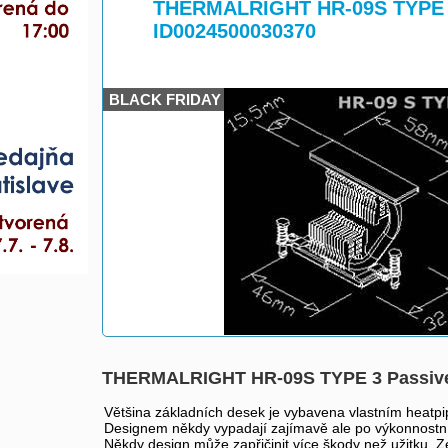
>
THERMALRIGHT HR-09S TYPE 
ID0024500030370
BLACK FRIDAY
THERMALRIGHT HR-09S TYPE 3 Passive
Většina základních desek je vybavena vlastním heat
Designem někdy vypadají zajímavě ale po výkonnostní
Někdy design může zapřičinit více škody než užitku. Z