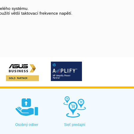
ě celého systému.
ítí větší taktovací frekvence napětí.
Osobný odber
Sieť predajní