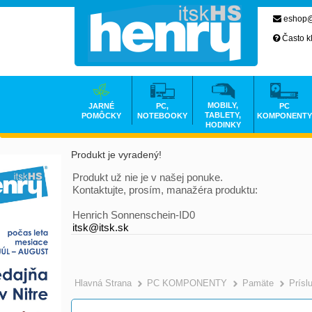
eshop@
Často k
MOBILY,
JARNÉ
PC,
PC
TABLETY,
POMÔCKY
NOTEBOOKY
KOMPONENTY
HODINKY
Produkt je vyradený!
Produkt už nie je v našej ponuke.
Kontaktujte, prosím, manažéra produktu:
Henrich Sonnenschein-ID0
itsk@itsk.sk
Hlavná Strana
PC KOMPONENTY
Pamäte
Prísl