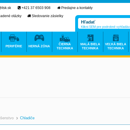
itsk.sk
+421 37 6503 908
Predajne a kontakty
ladené otázky
Sledovanie zásielky
Klikni SEM pre podrobné vyhľadáv
ČIERNA
MALÁ BIELA
VEĽKÁ BIELA
PERIFÉRIE
HERNÁ ZÓNA
TECHNIKA
TECHNIKA
TECHNIKA
ušenstvo
Chladiče