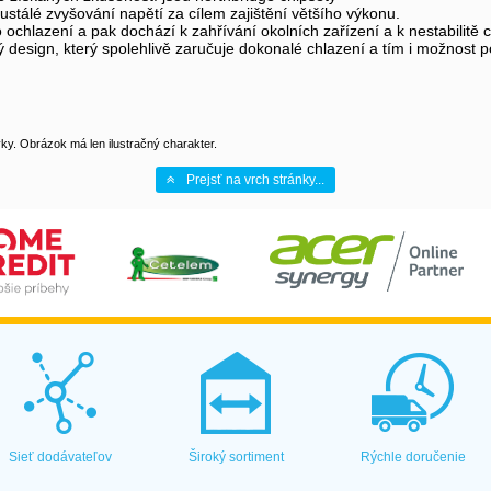
ustálé zvyšování napětí za cílem zajištění většího výkonu.
 ochlazení a pak dochází k zahřívání okolních zařízení a k nestabilit
ign, který spolehlivě zaručuje dokonalé chlazení a tím i možnost použ
y. Obrázok má len ilustračný charakter.
Prejsť na vrch stránky...
Sieť dodávateľov
Široký sortiment
Rýchle doručenie