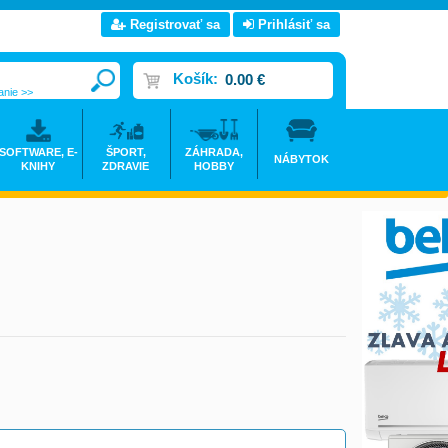
Registrovať sa
Prihlásiť sa
Košík:
0.00 €
anie >>
SOFTWARE, E-
ŠPORT,
ZÁHRADA,
NÁBYTOK
KNIHY
ZDRAVIE
HOBBY