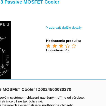
>
>
>
3 Passive MOSFET Cooler
zobraziť ďalšie detaily
Hodnotenie produktu
Hodnotené 34x
 MOSFET Cooler ID0024500030370
pipovým systémem chlazení navrženým přímo od výrobce.
 stránce už ne tak úchvatně.
e získaných zkušeností jsou northbridge chipsety