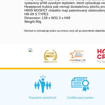
vystaveny příliš vysokým teplotám, které způsobuje ne
Heatpipové trubice pak nemají dostatečnou plochu pro
HR09 MOSFET chladiče mají patentovaný odzkoušený des
HR-09 S TYPE3
Dimension: L58 x W32.3 x H48
Weight:90g
Obchod si vyhradzuje právo na zmenu ceny až po potvrdenie objednávk
Popredná spoločnosť
Certifikovaný partner