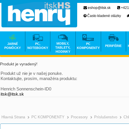
eshop@itsk.sk
+421
Často kladené otázky
MOBILY,
JARNÉ
PC,
PC
PERIFÉRIE
TABLETY,
POMÔCKY
NOTEBOOKY
KOMPONENTY
HODINKY
Produkt je vyradený!
Produkt už nie je v našej ponuke.
Kontaktujte, prosím, manažéra produktu:
Henrich Sonnenschein-ID0
itsk@itsk.sk
Hlavná Strana
PC KOMPONENTY
Procesory
Príslušenstvo
Chl