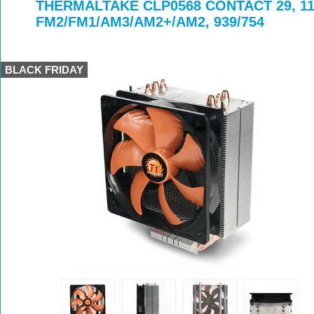
>
>
>
THERMALTAKE CLP0568 CONTACT 29, 115
FM2/FM1/AM3/AM2+/AM2, 939/754
BLACK FRIDAY