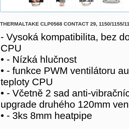
THERMALTAKE CLP0568 CONTACT 29, 1150/1155/11
- Vysoká kompatibilita, bez 
CPU
• - Nízká hlučnost
• - funkce PWM ventilátoru au
teploty CPU
• - Včetně 2 sad anti-vibrač
upgrade druhého 120mm vent
• - 3ks 8mm heatpipe