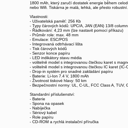
1800 mAh, který zaručí dostatek energie během celode
nebo Wifi. Tiskárna je malá, lehká, ale přesto robustní
Vlastnosti:
- Uživatelská paměť: 256 Kb
- Typy čárových kódů: UPC/A, JAN (EAN) 13/8 colu
- Řádkování: 4,23 mm (lze nastavit pomocí příkazu)
- Průměr role: max. 48 mm
- Emulace: ESC/POS
- Integrovaná odtrhávací lišta
- Tisk čárových kódů
- Senzor konce papíru
- LED indikátory stavu média
- volitelně model s integrovanou čtečkou karet s mag
- volitelně model s integrovanou čtečkou IC karet (IC
- Drop-in systém pro snadné zakládání papíru
- Baterie: Li-Ion 7.4 V, 1800 mAh
- Životnost tiskové hlavy: 50 km
- Bezpečnostní normy: UL, C-UL, FCC Class A, TUV,
Standardní příslušenství:
- Baterie
- Spona na opasek
- Nabíječka
- Sériový kabel
- Role papíru
- CD-ROM a rychlá instalační příručka