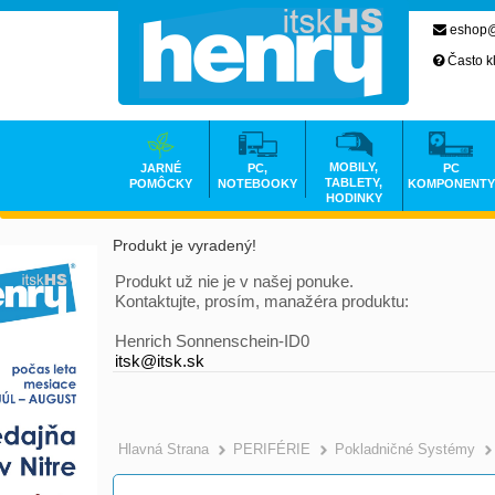
eshop@
Často k
MOBILY,
JARNÉ
PC,
PC
TABLETY,
POMÔCKY
NOTEBOOKY
KOMPONENTY
HODINKY
Produkt je vyradený!
Produkt už nie je v našej ponuke.
Kontaktujte, prosím, manažéra produktu:
Henrich Sonnenschein-ID0
itsk@itsk.sk
Hlavná Strana
PERIFÉRIE
Pokladničné Systémy