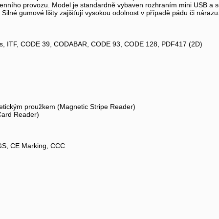
nního provozu. Model je standardně vybaven rozhraním mini USB a séri
. Silné gumové lišty zajišťují vysokou odolnost v případě pádu či nárazu
mns, ITF, CODE 39, CODABAR, CODE 93, CODE 128, PDF417 (2D)
netickým proužkem (Magnetic Stripe Reader)
-Card Reader)
 GS, CE Marking, CCC