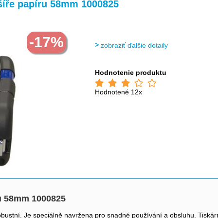
>
>
 šíře papíru 58mm 1000825
-17%
zobraziť ďalšie detaily
Hodnotenie produktu
Hodnotené 12x
íru 58mm 1000825
robustní. Je speciálně navržena pro snadné používání a obsluhu. Tiská