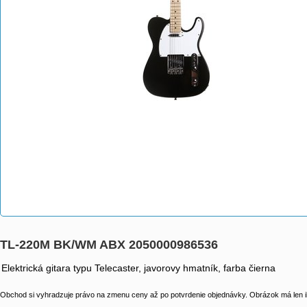
TL-220M BK/WM ABX 2050000986536
Elektrická gitara typu Telecaster, javorovy hmatník, farba čierna
Obchod si vyhradzuje právo na zmenu ceny až po potvrdenie objednávky. Obrázok má len il