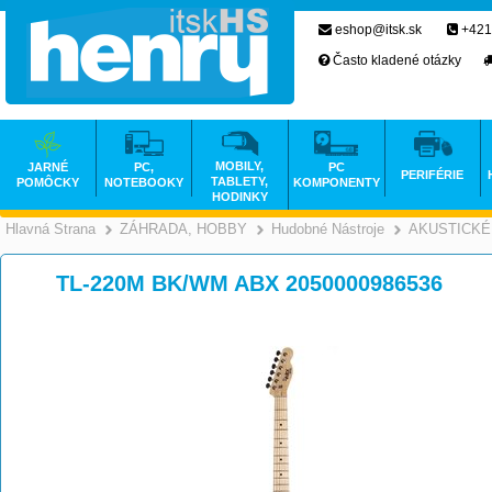
eshop@itsk.sk
+421
Často kladené otázky
MOBILY,
JARNÉ
PC,
PC
PERIFÉRIE
TABLETY,
POMÔCKY
NOTEBOOKY
KOMPONENTY
HODINKY
Hlavná Strana
ZÁHRADA, HOBBY
Hudobné Nástroje
AKUSTICKÉ
>
>
TL-220M BK/WM ABX 2050000986536