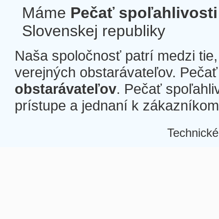
Máme
Pečať spoľahlivosti
Slovenskej republiky
Naša spoločnosť patrí medzi tie
verejných obstarávateľov. Pečať 
obstarávateľov
. Pečať spoľahli
prístupe a jednaní k zákazníkom a
Technické
Â
Â
Â