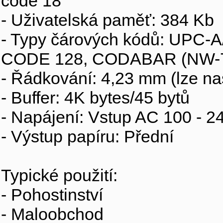
code 18
- Uživatelská paměť: 384 Kb
- Typy čárových kódů: UPC-A
CODE 128, CODABAR (NW-7
- Řádkování: 4,23 mm (lze na
- Buffer: 4K bytes/45 bytů
- Napájení: Vstup AC 100 - 2
- Výstup papíru: Přední
Typické použití:
- Pohostinství
- Maloobchod