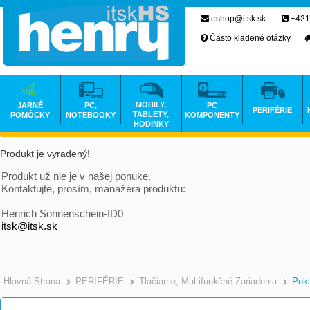
eshop@itsk.sk
+421
Často kladené otázky
MOBILY,
JARNÉ
PC,
PC
PERIFÉRIE
TABLETY,
POMÔCKY
NOTEBOOKY
KOMPONENTY
HODINKY
Produkt je vyradený!
Produkt už nie je v našej ponuke.
Kontaktujte, prosím, manažéra produktu:
Henrich Sonnenschein-ID0
itsk@itsk.sk
Hlavná Strana
PERIFÉRIE
Tlačiarne, Multifunkčné Zariadenia
Pokl