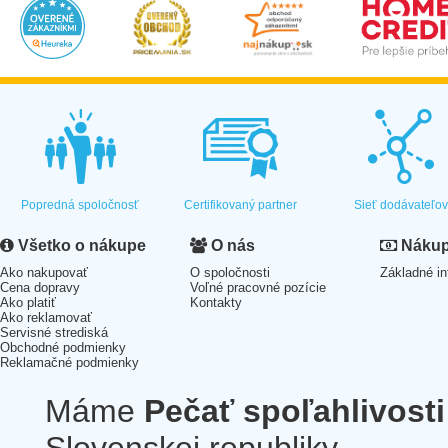
Popredná spoločnosť
Certifikovaný partner
Sieť dodávateľo
Všetko o nákupe
O nás
Nákup 
Ako nakupovať
O spoločnosti
Základné in
Cena dopravy
Voľné pracovné pozície
Ako platiť
Kontakty
Ako reklamovať
Servisné strediská
Obchodné podmienky
Reklamačné podmienky
Máme
Pečať spoľahlivosti