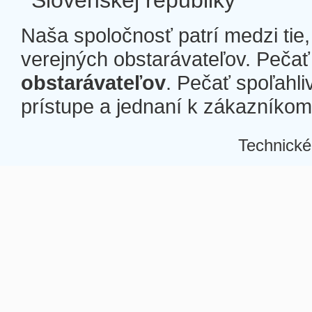
Slovenskej republiky
Naša spoločnosť patrí medzi tie
verejných obstarávateľov. Pečať 
obstarávateľov
. Pečať spoľahli
prístupe a jednaní k zákazníkom a
Technické
Â
Â
Â