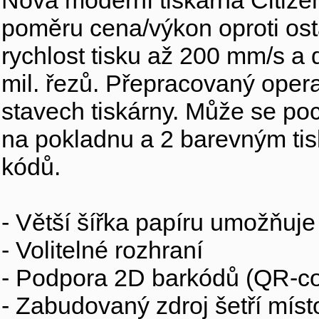
Nová moderní tiskárna Citize
poměru cena/výkon oproti ost
rychlost tisku až 200 mm/s a 
mil. řezů. Přepracovaný oper
stavech tiskárny. Může se po
na pokladnu a 2 barevným ti
kódů.
- Větší šířka papíru umožňuje
- Volitelné rozhraní
- Podpora 2D barkódů (QR-c
- Zabudovaný zdroj šetří míst