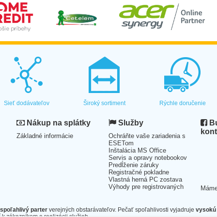
Sieť dodávateľov
Široký sortiment
Rýchle doručenie
Nákup na splátky
Služby
Bu
kont
Základné informácie
Ochráňte vaše zariadenia s
ESETom
Inštalácia MS Office
Servis a opravy notebookov
Predĺženie záruky
Registračné pokladne
Vlastná herná PC zostava
Výhody pre registrovaných
Mám
spoľahlivý parter
verejných obstarávateľov. Pečať spoľahlivosti vyjadruje
vysokú 
 k zákazníkom a realizácii služieb.