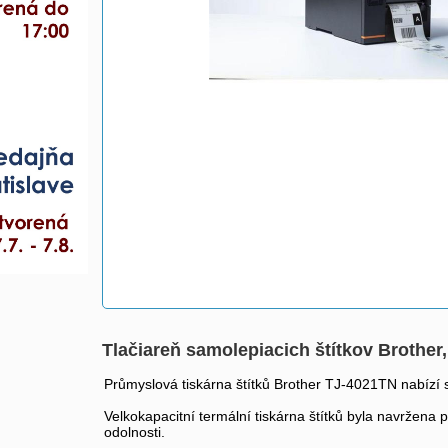
Tlačiareň samolepiacich štítkov Brothe
Průmyslová tiskárna štítků Brother TJ-4021TN nabízí sp
Velkokapacitní termální tiskárna štítků byla navržena 
odolnosti.