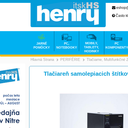
eshop@
Často k
MOBILY,
JARNÉ
PC,
PC
TABLETY,
POMÔCKY
NOTEBOOKY
KOMPONENTY
HODINKY
Hlavná Strana
PERIFÉRIE
Tlačiarne, Multifunkčné 
>
>
Tlačiareň samolepiacich štítk