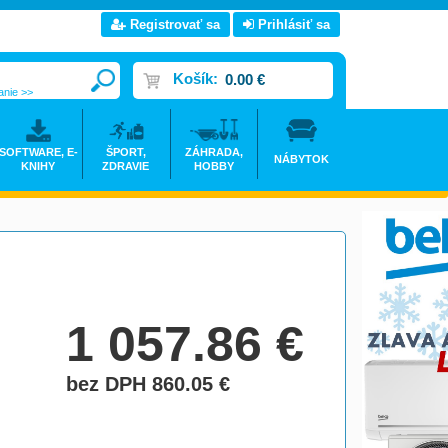
Registrovať sa
Prihlásiť sa
Košík:
0.00 €
anie >>
SOFTWARE, E-
ŠPORT,
ZÁHRADA,
NÁBYTOK
KNIHY
ZDRAVIE
HOBBY
1 057.86
€
bez DPH 860.05
€
do košíka