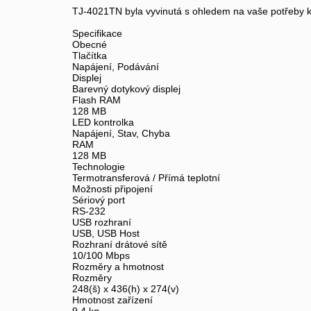
TJ-4021TN byla vyvinutá s ohledem na vaše potřeby ko
Specifikace
Obecné
Tlačítka
Napájení, Podávání
Displej
Barevný dotykový displej
Flash RAM
128 MB
LED kontrolka
Napájení, Stav, Chyba
RAM
128 MB
Technologie
Termotransferová / Přímá teplotní
Možnosti připojení
Sériový port
RS-232
USB rozhraní
USB, USB Host
Rozhraní drátové sítě
10/100 Mbps
Rozměry a hmotnost
Rozměry
248(š) x 436(h) x 274(v)
Hmotnost zařízení