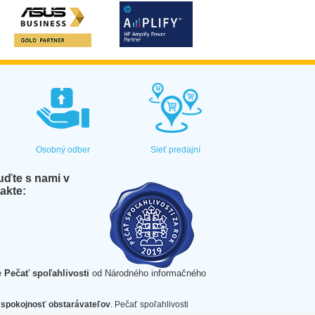
Osobný odber
Sieť predajní
ďte s nami v
akte:
e
Pečať spoľahlivosti
od Národného informačného
spokojnosť obstarávateľov
. Pečať spoľahlivosti