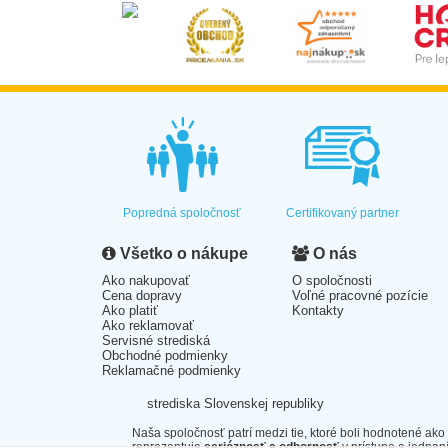
Popredná spoločnosť
Certifikovaný partner
Všetko o nákupe
O nás
Ako nakupovať
O spoločnosti
Cena dopravy
Voľné pracovné pozície
Ako platiť
Kontakty
Ako reklamovať
Servisné strediská
Obchodné podmienky
Reklamačné podmienky
strediska Slovenskej republiky
Naša spoločnosť patrí medzi tie, ktoré boli hodnotené ako
reprezentuje
serióznosť a odbornosť
v prístupe a jednaní