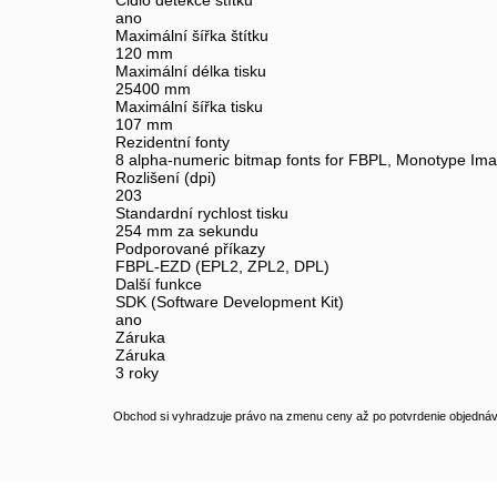
Čidlo detekce štítku
ano
Maximální šířka štítku
120 mm
Maximální délka tisku
25400 mm
Maximální šířka tisku
107 mm
Rezidentní fonty
8 alpha-numeric bitmap fonts for FBPL, Monotype Ima
Rozlišení (dpi)
203
Standardní rychlost tisku
254 mm za sekundu
Podporované příkazy
FBPL-EZD (EPL2, ZPL2, DPL)
Další funkce
SDK (Software Development Kit)
ano
Záruka
Záruka
3 roky
Obchod si vyhradzuje právo na zmenu ceny až po potvrdenie objednávk