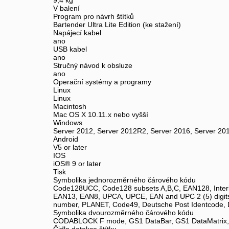
9,4 kg
V balení
Program pro návrh štítků
Bartender Ultra Lite Edition (ke stažení)
Napájecí kabel
ano
USB kabel
ano
Stručný návod k obsluze
ano
Operační systémy a programy
Linux
Linux
Macintosh
Mac OS X 10.11.x nebo vyšší
Windows
Server 2012, Server 2012R2, Server 2016, Server 20
Android
V5 or later
IOS
iOS® 9 or later
Tisk
Symbolika jednorozměrného čárového kódu
Code128UCC, Code128 subsets A,B,C, EAN128, Interleave
EAN13, EAN8, UPCA, UPCE, EAN and UPC 2 (5) digits
number, PLANET, Code49, Deutsche Post Identcode,
Symbolika dvourozměrného čárového kódu
CODABLOCK F mode, GS1 DataBar, GS1 DataMatrix,