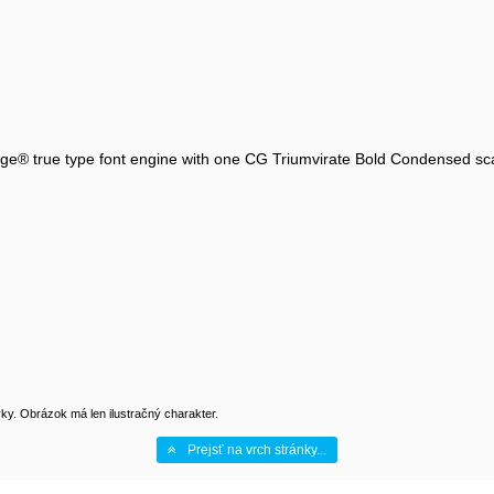
ge® true type font engine with one CG Triumvirate Bold Condensed sca
y. Obrázok má len ilustračný charakter.
Prejsť na vrch stránky...