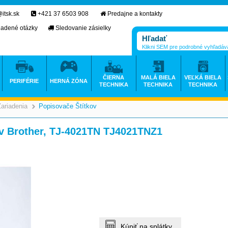
itsk.sk
+421 37 6503 908
Predajne a kontakty
ladené otázky
Sledovanie zásielky
Klikni SEM pre podrobné vyhľadáv
ČIERNA
MALÁ BIELA
VEĽKÁ BIELA
PERIFÉRIE
HERNÁ ZÓNA
TECHNIKA
TECHNIKA
TECHNIKA
Zariadenia
Popisovače Štítkov
>
ov Brother, TJ-4021TN TJ4021TNZ1
Kúpiť na splátky.