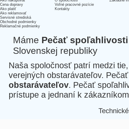
Ako nakupovať
O spoločnosti
Základné in
Cena dopravy
Voľné pracovné pozície
Ako platiť
Kontakty
Ako reklamovať
Servisné strediská
Obchodné podmienky
Reklamačné podmienky
Máme
Pečať spoľahlivosti
Slovenskej republiky
Naša spoločnosť patrí medzi tie
verejných obstarávateľov. Pečať 
obstarávateľov
. Pečať spoľahli
prístupe a jednaní k zákazníkom a
Technické
Â
Â
Â