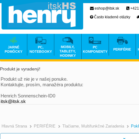
eshop@itsk.sk
+421
Často kladené otázky
MOBILY,
JARNÉ
PC,
PC
PERIFÉRIE
TABLETY,
POMÔCKY
NOTEBOOKY
KOMPONENTY
HODINKY
Produkt je vyradený!
Produkt už nie je v našej ponuke.
Kontaktujte, prosím, manažéra produktu:
Henrich Sonnenschein-ID0
itsk@itsk.sk
Hlavná Strana
PERIFÉRIE
Tlačiarne, Multifunkčné Zariadenia
Pokl