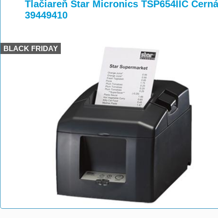
>
>
Tlačiareň Star Micronics TSP654IIC Černá,
39449410
BLACK FRIDAY