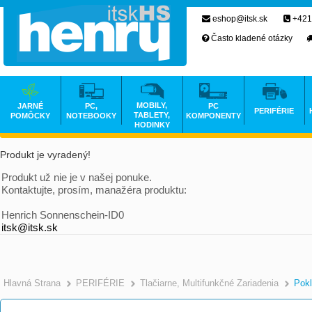
eshop@itsk.sk
+421
Často kladené otázky
MOBILY,
JARNÉ
PC,
PC
PERIFÉRIE
TABLETY,
POMÔCKY
NOTEBOOKY
KOMPONENTY
HODINKY
Produkt je vyradený!
Produkt už nie je v našej ponuke.
Kontaktujte, prosím, manažéra produktu:
Henrich Sonnenschein-ID0
itsk@itsk.sk
Hlavná Strana
PERIFÉRIE
Tlačiarne, Multifunkčné Zariadenia
Pokl