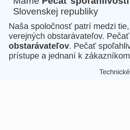
Máme
Pečať spoľahlivosti
Slovenskej republiky
Naša spoločnosť patrí medzi tie
verejných obstarávateľov. Pečať 
obstarávateľov
. Pečať spoľahli
prístupe a jednaní k zákazníkom a
Technické
Â
Â
Â