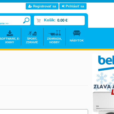
Registrovať sa
Prihlásiť sa
Košík:
0.00 €
anie >>
SOFTWARE, E-
ŠPORT,
ZÁHRADA,
NÁBYTOK
KNIHY
ZDRAVIE
HOBBY