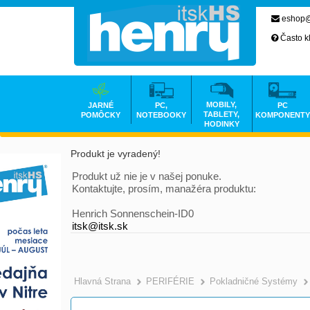
eshop@
Často k
MOBILY,
JARNÉ
PC,
PC
TABLETY,
POMÔCKY
NOTEBOOKY
KOMPONENTY
HODINKY
Produkt je vyradený!
Produkt už nie je v našej ponuke.
Kontaktujte, prosím, manažéra produktu:
Henrich Sonnenschein-ID0
itsk@itsk.sk
Hlavná Strana
PERIFÉRIE
Pokladničné Systémy