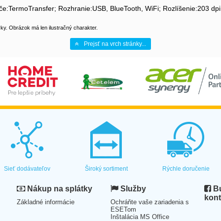
ače:TermoTransfer; Rozhranie:USB, BlueTooth, WiFi; Rozlíšenie:203 dpi;
y. Obrázok má len ilustračný charakter.
Prejsť na vrch stránky...
Sieť dodávateľov
Široký sortiment
Rýchle doručenie
Nákup na splátky
Služby
Bu
kont
Základné informácie
Ochráňte vaše zariadenia s
ESETom
Inštalácia MS Office