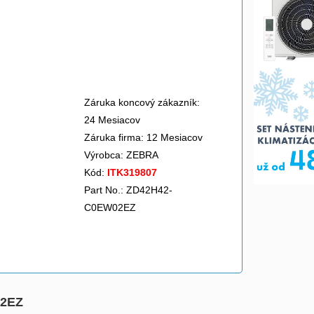
Záruka koncový zákazník:
24 Mesiacov
Záruka firma: 12 Mesiacov
Výrobca:
ZEBRA
Kód:
ITK319807
Part No.: ZD42H42-
C0EW02EZ
02EZ