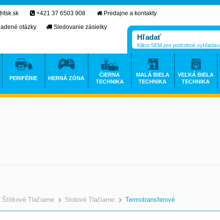
itsk.sk
+421 37 6503 908
Predajne a kontakty
ladené otázky
Sledovanie zásielky
Klikni SEM pre podrobné vyhľadáv
ČIERNA
MALÁ BIELA
VEĽKÁ BIELA
PERIFÉRIE
HERNÁ ZÓNA
TECHNIKA
TECHNIKA
TECHNIKA
Štítkové Tlačiarne
Stolové Tlačiarne
Termotransferové