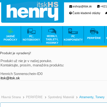
eshop@itsk.sk
+421
Často kladené otázky
MOBILY,
JARNÉ
PC,
PC
PERIFÉRIE
TABLETY,
POMÔCKY
NOTEBOOKY
KOMPONENTY
HODINKY
Produkt je vyradený!
Produkt už nie je v našej ponuke.
Kontaktujte, prosím, manažéra produktu:
Henrich Sonnenschein-ID0
itsk@itsk.sk
Hlavná Strana
PERIFÉRIE
Spotrebný Materiál
Atramenty, Tonery