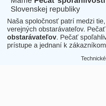
Máme
Pečať spoľahlivosti
Slovenskej republiky
Naša spoločnosť patrí medzi tie
verejných obstarávateľov. Pečať 
obstarávateľov
. Pečať spoľahli
prístupe a jednaní k zákazníkom a
Technické
Â
Â
Â