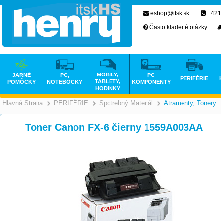
eshop@itsk.sk
+421
Často kladené otázky
MOBILY,
JARNÉ
PC,
PC
PERIFÉRIE
TABLETY,
POMÔCKY
NOTEBOOKY
KOMPONENTY
HODINKY
Hlavná Strana
PERIFÉRIE
Spotrebný Materiál
Atramenty, Tonery
>
>
>
Toner Canon FX-6 čierny 1559A003AA