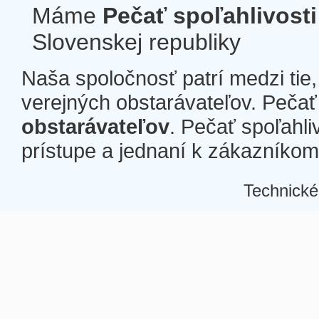
Máme
Pečať spoľahlivosti
Slovenskej republiky
Naša spoločnosť patrí medzi tie
verejných obstarávateľov. Pečať 
obstarávateľov
. Pečať spoľahli
prístupe a jednaní k zákazníkom a
Technické
Â
Â
Â