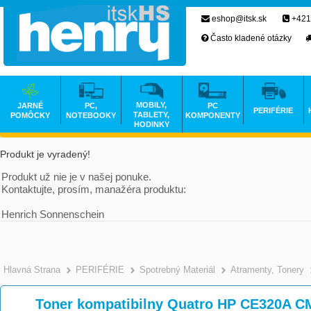
eshop@itsk.sk
+421
Často kladené otázky
MOBILY,
JARNÉ
PC,
PC
PERIFÉRIE
TABLETY,
POMÔCKY
NOTEBOOKY
KOMPONENTY
HODINKY
Produkt je vyradený!
Produkt už nie je v našej ponuke.
Kontaktujte, prosím, manažéra produktu:
Henrich Sonnenschein
Hlavná Strana
PERIFÉRIE
Spotrebný Materiál
Atramenty, Tonery
Toner kompatibilny Quatro HP CE320A 