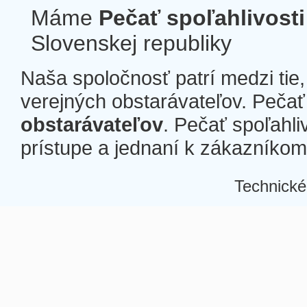
Máme
Pečať spoľahlivosti
Slovenskej republiky
Naša spoločnosť patrí medzi tie
verejných obstarávateľov. Pečať 
obstarávateľov
. Pečať spoľahli
prístupe a jednaní k zákazníkom a
Technické
Â
Â
Â