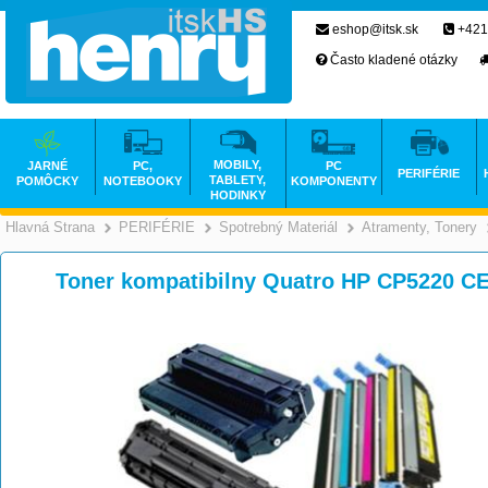
eshop@itsk.sk
+421
Často kladené otázky
MOBILY,
JARNÉ
PC,
PC
PERIFÉRIE
TABLETY,
POMÔCKY
NOTEBOOKY
KOMPONENTY
HODINKY
Hlavná Strana
PERIFÉRIE
Spotrebný Materiál
Atramenty, Tonery
>
>
>
Toner kompatibilny Quatro HP CP5220 