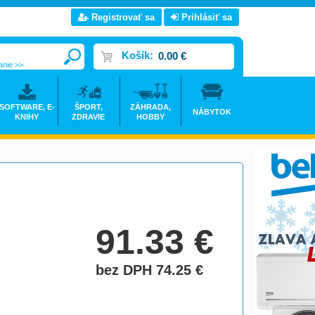
Registrovať sa
Prihlásiť sa
Košík:
0.00 €
anie >>
SOFTWARE, E-
ŠPORT,
ZÁHRADA,
NÁBYTOK
KNIHY
ZDRAVIE
HOBBY
91.33
€
bez DPH 74.25
€
do košíka