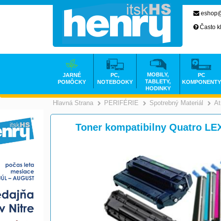
eshop@
Často k
MOBILY,
JARNÉ
PC,
PC
TABLETY,
POMÔCKY
NOTEBOOKY
KOMPONENTY
HODINKY
Hlavná Strana
PERIFÉRIE
Spotrebný Materiál
At
>
>
Toner kompatibilny Quatro LE