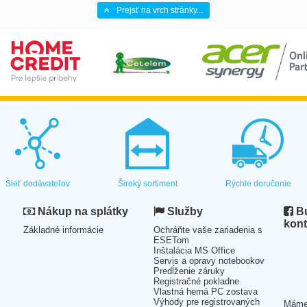
Prejsť na vrch stránky...
Sieť dodávateľov
Široký sortiment
Rýchle doručenie
Nákup na splátky
Služby
Bu
kont
Základné informácie
Ochráňte vaše zariadenia s
ESETom
Inštalácia MS Office
Servis a opravy notebookov
Predĺženie záruky
Registračné pokladne
Vlastná herná PC zostava
Výhody pre registrovaných
Mám