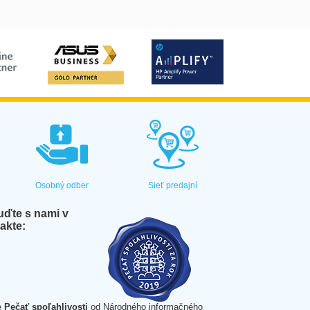
Osobný odber
Sieť predajní
ďte s nami v
akte:
e
Pečať spoľahlivosti
od Národného informačného