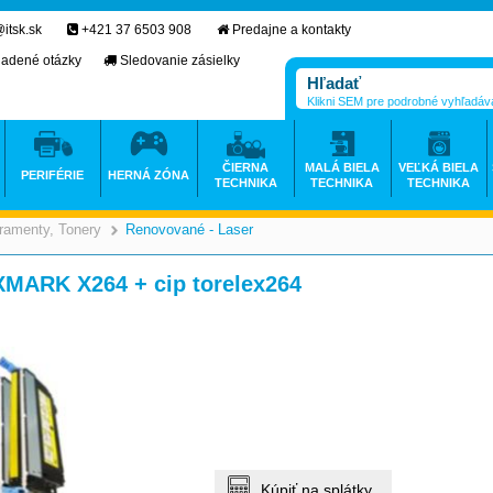
itsk.sk
+421 37 6503 908
Predajne a kontakty
ladené otázky
Sledovanie zásielky
Klikni SEM pre podrobné vyhľadáv
ČIERNA
MALÁ BIELA
VEĽKÁ BIELA
PERIFÉRIE
HERNÁ ZÓNA
TECHNIKA
TECHNIKA
TECHNIKA
ramenty, Tonery
Renovované - Laser
>
>
XMARK X264 + cip torelex264
Kúpiť na splátky.