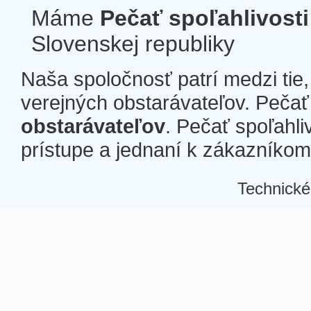
Máme
Pečať spoľahlivosti
Slovenskej republiky
Naša spoločnosť patrí medzi tie
verejných obstarávateľov. Pečať 
obstarávateľov
. Pečať spoľahli
prístupe a jednaní k zákazníkom a
Technické
Â
Â
Â