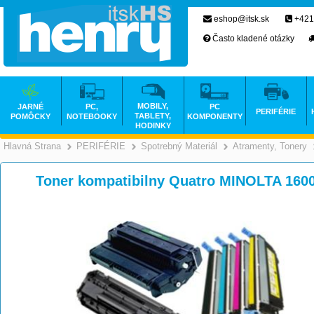
eshop@itsk.sk
+421
Často kladené otázky
MOBILY,
JARNÉ
PC,
PC
PERIFÉRIE
TABLETY,
POMÔCKY
NOTEBOOKY
KOMPONENTY
HODINKY
Hlavná Strana
PERIFÉRIE
Spotrebný Materiál
Atramenty, Tonery
>
>
>
Toner kompatibilny Quatro MINOLTA 160