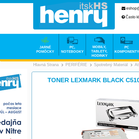
eshop@
Často k
MOBILY,
JARNÉ
PC,
PC
TABLETY,
POMÔCKY
NOTEBOOKY
KOMPONENTY
HODINKY
Hlavná Strana
PERIFÉRIE
Spotrebný Materiál
At
>
>
TONER LEXMARK BLACK C510 