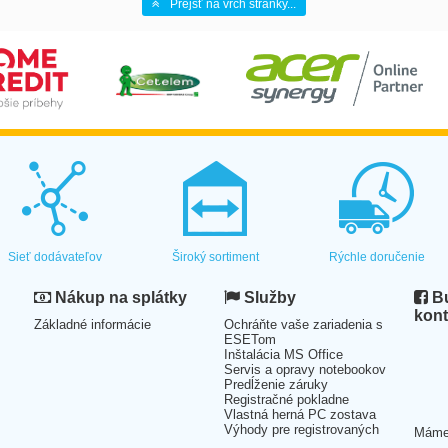
Prejsť na vrch stránky...
Sieť dodávateľov
Široký sortiment
Rýchle doručenie
Nákup na splátky
Služby
Bu
kont
Základné informácie
Ochráňte vaše zariadenia s
ESETom
Inštalácia MS Office
Servis a opravy notebookov
Predĺženie záruky
Registračné pokladne
Vlastná herná PC zostava
Výhody pre registrovaných
Mám