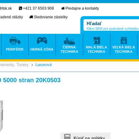
itsk.sk
+421 37 6503 908
Predajne a kontakty
ladené otázky
Sledovanie zásielky
Klikni SEM pre podrobné vyhľadáv
ČIERNA
MALÁ BIELA
VEĽKÁ BIELA
PERIFÉRIE
HERNÁ ZÓNA
TECHNIKA
TECHNIKA
TECHNIKA
ramenty, Tonery
Laserové
>
>
5000 stran 20K0503
Kúpiť na splátky.