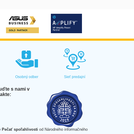
Osobný odber
Sieť predajní
ďte s nami v
akte:
e
Pečať spoľahlivosti
od Národného informačného