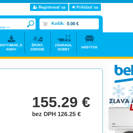
Registrovať sa
Prihlásiť sa
Košík:
0.00 €
anie >>
SOFTWARE, E-
ŠPORT,
ZÁHRADA,
NÁBYTOK
KNIHY
ZDRAVIE
HOBBY
155.29
€
bez DPH 126.25
€
do košíka