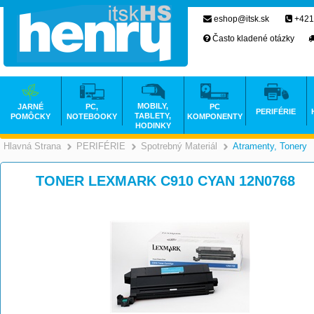
eshop@itsk.sk
+421
Často kladené otázky
MOBILY,
JARNÉ
PC,
PC
PERIFÉRIE
TABLETY,
POMÔCKY
NOTEBOOKY
KOMPONENTY
HODINKY
Hlavná Strana
PERIFÉRIE
Spotrebný Materiál
Atramenty, Tonery
>
>
>
TONER LEXMARK C910 CYAN 12N0768