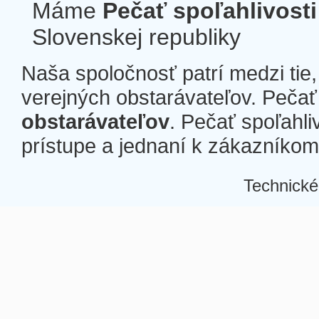
Máme
Pečať spoľahlivosti
Slovenskej republiky
Naša spoločnosť patrí medzi tie
verejných obstarávateľov. Pečať 
obstarávateľov
. Pečať spoľahli
prístupe a jednaní k zákazníkom a
Technické
Â
Â
Â