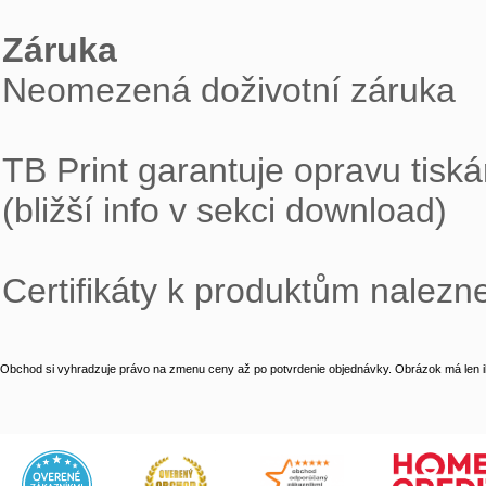
Záruka

Neomezená doživotní záruka

TB Print garantuje opravu tiská
(bližší info v sekci download)

Certifikáty k produktům nalezn
Obchod si vyhradzuje právo na zmenu ceny až po potvrdenie objednávky. Obrázok má len il