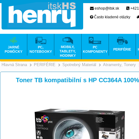
eshop@itsk.sk
+421
Často kladené otázky
MOBILY,
JARNÉ
PC,
PC
PERIFÉRIE
TABLETY,
POMÔCKY
NOTEBOOKY
KOMPONENTY
HODINKY
Hlavná Strana
PERIFÉRIE
Spotrebný Materiál
Atramenty, Tonery
>
>
>
Toner TB kompatibilní s HP CC364A 100