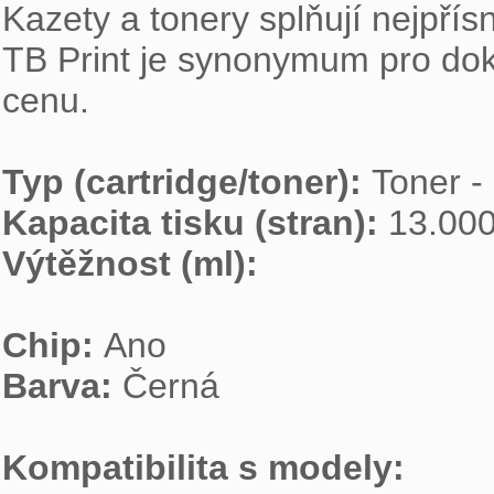
Kazety a tonery splňují nejpřísn
TB Print je synonymum pro dokona
cenu.

Typ (cartridge/toner): 
Kapacita tisku (stran): 
Výtěžnost (ml): 
Chip: 
Barva: 
Černá

Kompatibilita s modely: