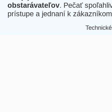
obstarávateľov
. Pečať spoľahli
prístupe a jednaní k zákazníkom a
Technické
Â
Â
Â