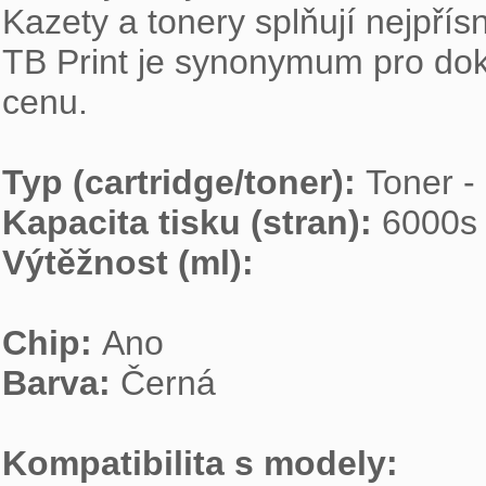
Kazety a tonery splňují nejpřísn
TB Print je synonymum pro dokona
cenu.

Typ (cartridge/toner): 
Kapacita tisku (stran): 
Výtěžnost (ml): 
Chip: 
Barva: 
Černá

Kompatibilita s modely: