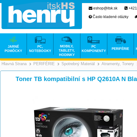
eshop@itsk.sk
+421
Často kladené otázky
MOBILY,
JARNÉ
PC,
PC
PERIFÉRIE
TABLETY,
POMÔCKY
NOTEBOOKY
KOMPONENTY
HODINKY
Hlavná Strana
PERIFÉRIE
Spotrebný Materiál
Atramenty, Tonery
>
>
>
Toner TB kompatibilní s HP Q2610A N Bl