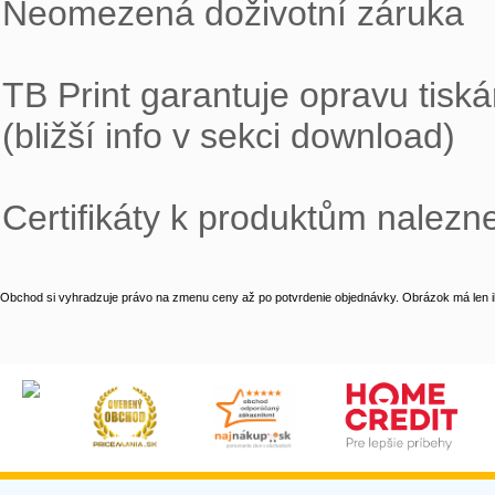

Neomezená doživotní záruka

TB Print garantuje opravu tiská
(bližší info v sekci download)

Certifikáty k produktům nalezn
Obchod si vyhradzuje právo na zmenu ceny až po potvrdenie objednávky. Obrázok má len il