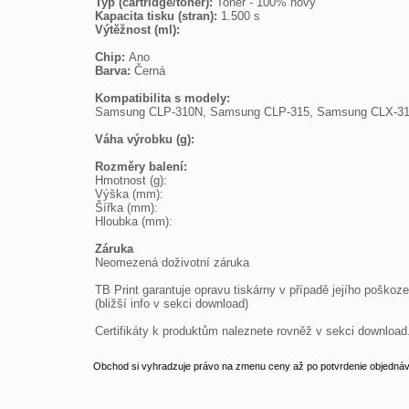
Typ (cartridge/toner): 
Kapacita tisku (stran): 
Výtěžnost (ml): 
Chip: 
Barva: 
Černá

Kompatibilita s modely:

Samsung CLP-310N, Samsung CLP-315, Samsung CLX-3
Váha výrobku (g): 
Rozměry balení: 

Hmotnost (g):

Výška (mm):

Šířka (mm):

Hloubka (mm):

Záruka

Neomezená doživotní záruka

TB Print garantuje opravu tiskárny v případě jejího poškozen
(bližší info v sekci download)

Certifikáty k produktům naleznete rovněž v sekci download
Obchod si vyhradzuje právo na zmenu ceny až po potvrdenie objednávk