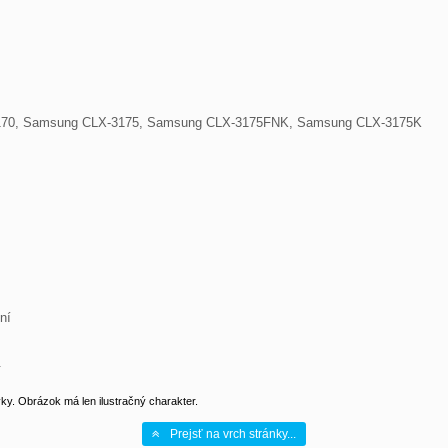
170, Samsung CLX-3175, Samsung CLX-3175FNK, Samsung CLX-3175K

í

.
y. Obrázok má len ilustračný charakter.
Prejsť na vrch stránky...