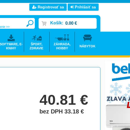
Registrovať sa
Prihlásiť sa
Košík:
0.00 €
anie >>
SOFTWARE, E-
ŠPORT,
ZÁHRADA,
NÁBYTOK
KNIHY
ZDRAVIE
HOBBY
40.81
€
bez DPH 33.18
€
do košíka