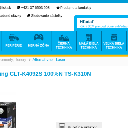
itsk.sk
+421 37 6503 908
Predajne a kontakty
ladené otázky
Sledovanie zásielky
Klikni SEM pre podrobné vyhľadáv
ČIERNA
MALÁ BIELA
VEĽKÁ BIELA
PERIFÉRIE
HERNÁ ZÓNA
TECHNIKA
TECHNIKA
TECHNIKA
ramenty, Tonery
Alternatívne - Laser
>
>
sung CLT-K4092S 100%N TS-K310N
Kúpiť na splátky.