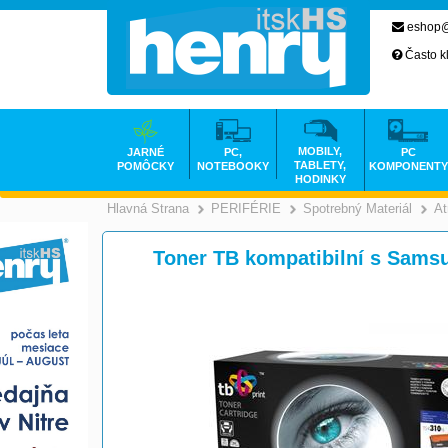
eshop@
Často k
MOBILY,
JARNÉ
PC,
PC
TABLETY,
POMÔCKY
NOTEBOOKY
KOMPONENTY
HODINKY
Hlavná Strana
PERIFÉRIE
Spotrebný Materiál
At
>
>
Toner TB kompatibilní s Sam