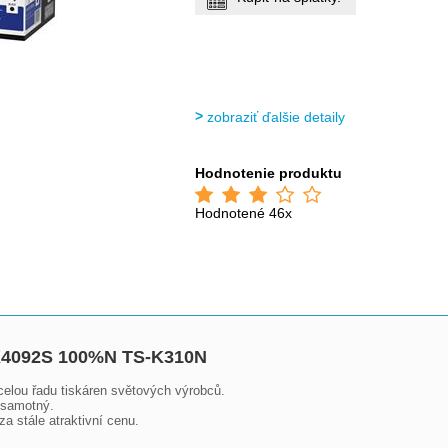
zobraziť ďalšie detaily
Hodnotenie produktu
Hodnotené 46x
-K4092S 100%N TS-K310N
celou řadu tiskáren světových výrobců. 

 samotný.

a stále atraktivní cenu.
