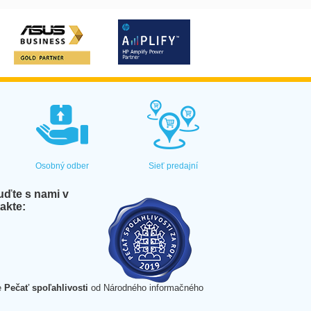
Osobný odber
Sieť predajní
ďte s nami v
akte:
e
Pečať spoľahlivosti
od Národného informačného