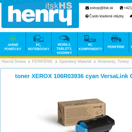
eshop@itsk.sk
+421
Často kladené otázky
MOBILY,
JARNÉ
PC,
PC
PERIFÉRIE
TABLETY,
POMÔCKY
NOTEBOOKY
KOMPONENTY
HODINKY
Hlavná Strana
PERIFÉRIE
Spotrebný Materiál
Atramenty, Tonery
>
>
>
toner XEROX 106R03936 cyan VersaLink C6