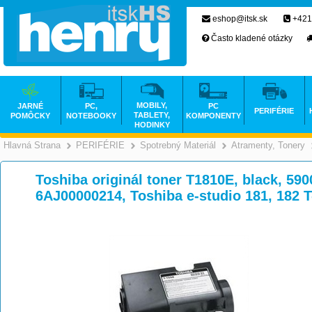
eshop@itsk.sk
+421
Často kladené otázky
MOBILY,
JARNÉ
PC,
PC
PERIFÉRIE
TABLETY,
POMÔCKY
NOTEBOOKY
KOMPONENTY
HODINKY
Hlavná Strana
PERIFÉRIE
Spotrebný Materiál
Atramenty, Tonery
>
>
>
Toshiba originál toner T1810E, black, 590
6AJ00000214, Toshiba e-studio 181, 182 