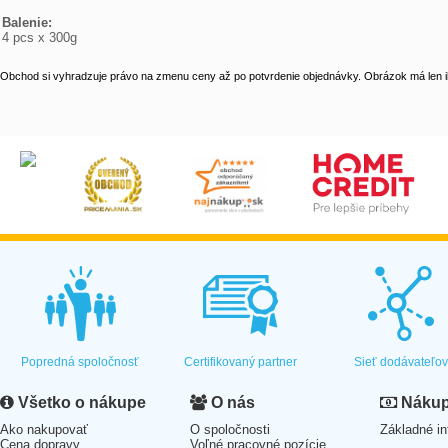
Balenie:
4 pcs x 300g
Obchod si vyhradzuje právo na zmenu ceny až po potvrdenie objednávky. Obrázok má len il
Popredná spoločnosť
Certifikovaný partner
Sieť dodávateľo
Všetko o nákupe
O nás
Nákup 
Ako nakupovať
O spoločnosti
Základné in
Cena dopravy
Voľné pracovné pozície