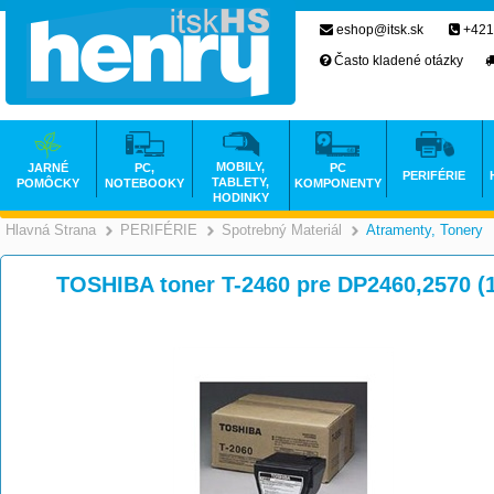
eshop@itsk.sk
+421
Často kladené otázky
MOBILY,
JARNÉ
PC,
PC
PERIFÉRIE
TABLETY,
POMÔCKY
NOTEBOOKY
KOMPONENTY
HODINKY
Hlavná Strana
PERIFÉRIE
Spotrebný Materiál
Atramenty, Tonery
>
>
>
TOSHIBA toner T-2460 pre DP2460,2570 (1