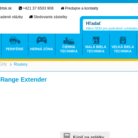
itsk.sk
+421 37 6503 908
Predajne a kontakty
ladené otázky
Sledovanie zásielky
Klikni SEM pre podrobné vyhľadáv
ČIERNA
MALÁ BIELA
VEĽKÁ BIELA
PERIFÉRIE
HERNÁ ZÓNA
TECHNIKA
TECHNIKA
TECHNIKA
 GHz
Routery
>
>
 Range Extender
Kúpiť na splátky.