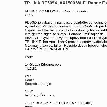
TP-Link RE505X, AX1500 Wi-Fi Range E
RE505X: AX1500 Wi-Fi 6 Range Extender
OPIS
RE505X je vybavený najnovšou bezdrôtovou technológio
Vytvorí sieť Mesh pripojením k routeru OneMesh pre b
Gigabitový Ethernetový port - Poskytuje rýchlejšie k
Inteligentné signálne svetlo - Pomáha určiť najlepšie
Režim AP - vytvorte nový prístupový bod Wi-Fi pre vyl
TP-LINK Tether App - Ľahký prístup a správa vašej s
Maximálna kompatibilita - Rozšírte dosah ľubovoľnéh
HARDVÉROVÉ PARAMETRE
Porty
1x Gigabit Ethernet port
Tlačidlá
WPS
Reset
Spotreba energie
10 W
Rozmery (Š x H x V)
74.0 × 46 × 124.8 mm (2.9 × 1.8 × 4.9 palca)
Anténa