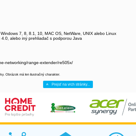
 Windows 7, 8, 8.1, 10, MAC OS, NetWare, UNIX alebo Linux
i 4.0, alebo iný prehliadač s podporou Java
me-networking/range-extender/re505x/
y. Obrázok má len ilustračný charakter.
Prejsť na vrch stránky...