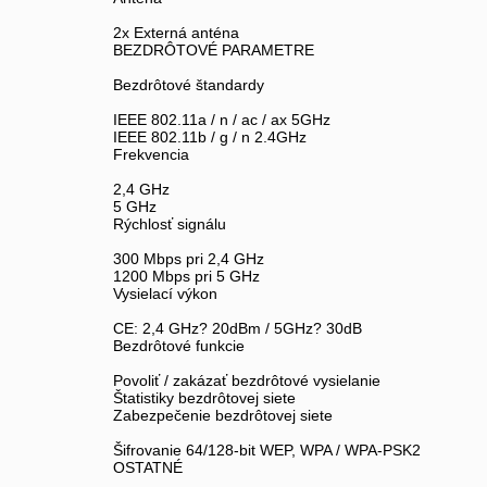
2x Externá anténa
BEZDRÔTOVÉ PARAMETRE
Bezdrôtové štandardy
IEEE 802.11a / n / ac / ax 5GHz
IEEE 802.11b / g / n 2.4GHz
Frekvencia
2,4 GHz
5 GHz
Rýchlosť signálu
300 Mbps pri 2,4 GHz
1200 Mbps pri 5 GHz
Vysielací výkon
CE: 2,4 GHz? 20dBm / 5GHz? 30dB
Bezdrôtové funkcie
Povoliť / zakázať bezdrôtové vysielanie
Štatistiky bezdrôtovej siete
Zabezpečenie bezdrôtovej siete
Šifrovanie 64/128-bit WEP, WPA / WPA-PSK2
OSTATNÉ