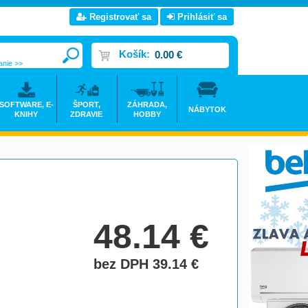
Registrovať sa
Prihlásiť sa
Košík:
0.00 €
anie >>
SOFTWARE, E-
ŠPORT,
ZÁHRADA,
NÁBYTOK
KNIHY
ZDRAVIE
HOBBY
48.14
€
bez DPH 39.14
€
do košíka