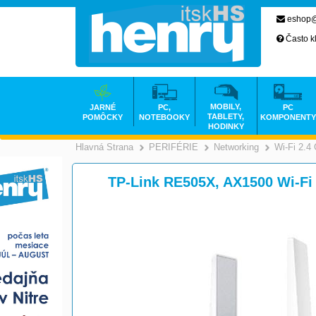
eshop@
Často k
MOBILY,
JARNÉ
PC,
PC
TABLETY,
POMÔCKY
NOTEBOOKY
KOMPONENTY
HODINKY
Hlavná Strana
PERIFÉRIE
Networking
Wi-Fi 2.4
>
>
TP-Link RE505X, AX1500 Wi-Fi