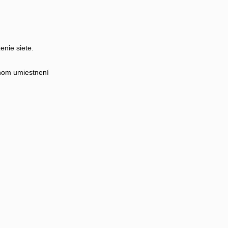
enie siete.
álnom umiestnení