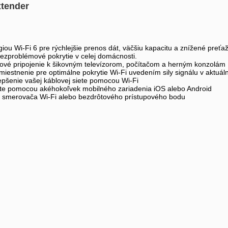
xtender
u Wi-Fi 6 pre rýchlejšie prenos dát, väčšiu kapacitu a znížené preťaž
ezproblémové pokrytie v celej domácnosti.
áblové pripojenie k šikovným televízorom, počítačom a herným konzolám
 umiestnenie pre optimálne pokrytie Wi-Fi uvedením sily signálu v aktu
epšenie vašej káblovej siete pomocou Wi-Fi
iete pomocou akéhokoľvek mobilného zariadenia iOS alebo Android
o smerovača Wi-Fi alebo bezdrôtového prístupového bodu