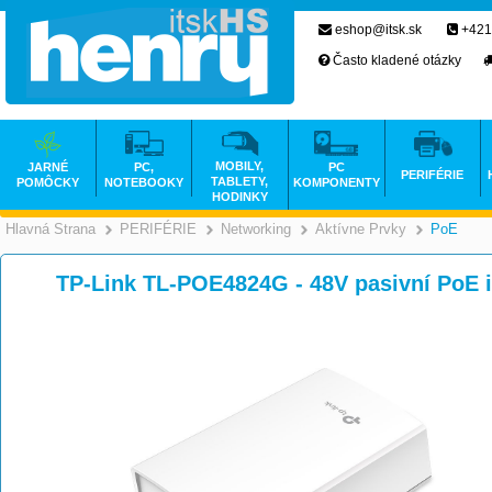
eshop@itsk.sk
+421
Často kladené otázky
MOBILY,
JARNÉ
PC,
PC
PERIFÉRIE
TABLETY,
POMÔCKY
NOTEBOOKY
KOMPONENTY
HODINKY
Hlavná Strana
PERIFÉRIE
Networking
Aktívne Prvky
PoE
>
>
>
TP-Link TL-POE4824G - 48V pasivní PoE i