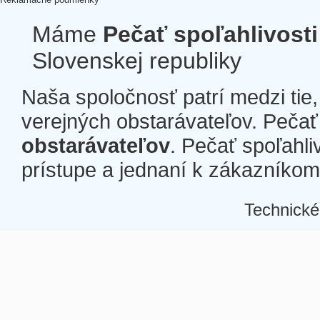
Máme
Pečať spoľahlivosti
Slovenskej republiky
Naša spoločnosť patrí medzi tie
verejných obstarávateľov. Pečať 
obstarávateľov
. Pečať spoľahli
prístupe a jednaní k zákazníkom a
Technické
Â
Â
Â