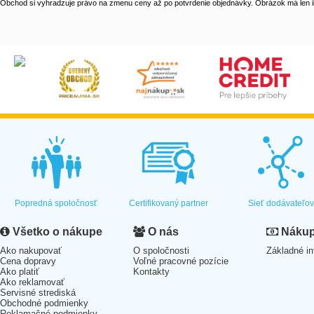
Obchod si vyhradzuje právo na zmenu ceny až po potvrdenie objednávky. Obrázok má len il
Popredná spoločnosť
Certifikovaný partner
Sieť dodávateľo
Všetko o nákupe
O nás
Nákup 
Ako nakupovať
O spoločnosti
Základné in
Cena dopravy
Voľné pracovné pozície
Ako platiť
Kontakty
Ako reklamovať
Servisné strediská
Obchodné podmienky
Reklamačné podmienky