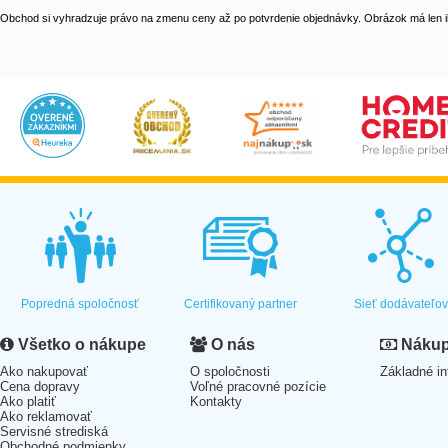
Obchod si vyhradzuje právo na zmenu ceny až po potvrdenie objednávky. Obrázok má len il
Popredná spoločnosť
Certifikovaný partner
Sieť dodávateľo
Všetko o nákupe
O nás
Nákup 
Ako nakupovať
O spoločnosti
Základné in
Cena dopravy
Voľné pracovné pozície
Ako platiť
Kontakty
Ako reklamovať
Servisné strediská
Obchodné podmienky