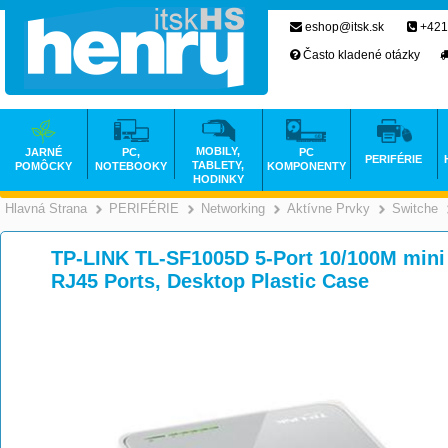
eshop@itsk.sk
+421
Často kladené otázky
MOBILY,
JARNÉ
PC,
PC
PERIFÉRIE
TABLETY,
POMÔCKY
NOTEBOOKY
KOMPONENTY
HODINKY
Hlavná Strana
PERIFÉRIE
Networking
Aktívne Prvky
Switche
>
>
>
TP-LINK TL-SF1005D 5-Port 10/100M mini
RJ45 Ports, Desktop Plastic Case