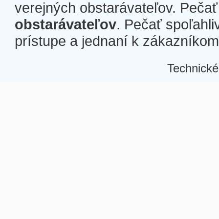
verejných obstarávateľov. Pečať 
obstarávateľov
. Pečať spoľahli
prístupe a jednaní k zákazníkom a
Technické
Â
Â
Â