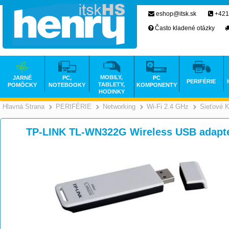
eshop@itsk.sk
+421
Často kladené otázky
MOBILY,
JARNÉ
PC,
PC
PERIFÉRIE
TABLETY,
POMÔCKY
NOTEBOOKY
KOMPONENTY
HODINKY
Hlavná Strana
PERIFÉRIE
Networking
Wi-Fi 2.4 GHz
Sieťové K
>
>
>
TP-LINK TL-WN322G Wireless USB adapt